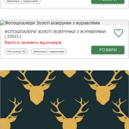
Фотошпалери
Шпалери з тваринами
ФОТОШПАЛЕРИ ЗОЛОТІ ВІЗЕРУНКИ З ЖУРАВЛЯМИ
( 23521 )
Вартість залежить від розмірів
РОЗМІРИ
Фотошпалери
Фотошпалери
Абстракції Art
Шпалери з тваринами