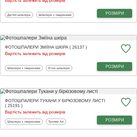
Вартість залежить від розмірів
РОЗМІРИ
Фотошпалери
Фотошпалери
Дитячі шпалери
Шпалери з тваринами
ФОТОШПАЛЕРИ ЗМІЇНА ШКІРА ( 26137 )
Вартість залежить від розмірів
РОЗМІРИ
Фотошпалери
Фотошпалери
Шпалери з тваринами
Етно шпалери
ФОТОШПАЛЕРИ ТУКАНИ У БІРЮЗОВОМУ ЛИСТІ
( 25191 )
Вартість залежить від розмірів
РОЗМІРИ
Фотошпалери
Фотошпалери
Шпалери з тваринами
Тропіки Art