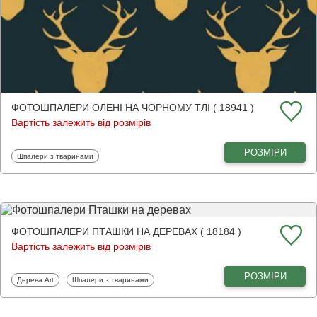
ФОТОШПАЛЕРИ ОЛЕНІ НА ЧОРНОМУ ТЛІ ( 18941 )
Вартість залежить від розмірів
РОЗМІРИ
Фотошпалери
Шпалери з тваринами
ФОТОШПАЛЕРИ ПТАШКИ НА ДЕРЕВАХ ( 18184 )
Вартість залежить від розмірів
РОЗМІРИ
Фотошпалери
Фотошпалери
Дерева Art
Шпалери з тваринами