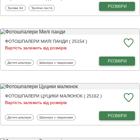
РОЗМІРИ
Фотошпалери
Фотошпалери
Тропіки Art
Тропічні листя
ФОТОШПАЛЕРИ МИЛІ ПАНДИ ( 25154 )
Вартість залежить від розмірів
РОЗМІРИ
Фотошпалери
Фотошпалери
Дитячі шпалери
Шпалери з тваринами
ФОТОШПАЛЕРИ ЦУЦИКИ МАЛЮНОК ( 25162 )
Вартість залежить від розмірів
РОЗМІРИ
Фотошпалери
Фотошпалери
Дитячі шпалери
Шпалери з тваринами