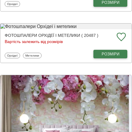
РОЗМІРИ
Фотошпалери
Орхідеї
ФОТОШПАЛЕРИ ОРХІДЕЇ І МЕТЕЛИКИ ( 20487 )
Вартість залежить від розмірів
РОЗМІРИ
Фотошпалери
Фотошпалери
Орхідеї
Метелики