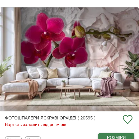
ФОТОШПАЛЕРИ ЯСКРАВІ ОРХІДЕЇ ( 20595 )
Вартість залежить від розмірів
РОЗМІРИ
Фотошпалери
Фотошпалери