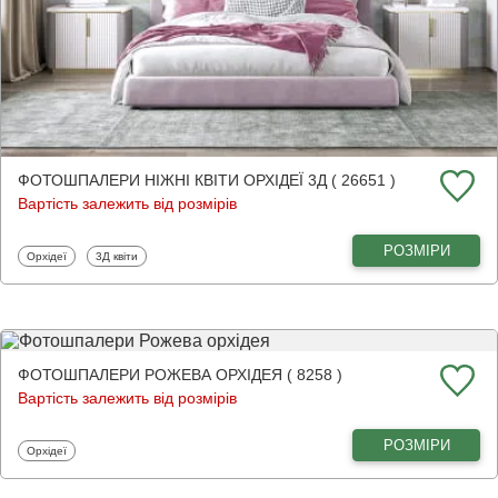
ФОТОШПАЛЕРИ НІЖНІ КВІТИ ОРХІДЕЇ 3Д ( 26651 )
Вартість залежить від розмірів
РОЗМІРИ
Фотошпалери
Фотошпалери
Орхідеї
3Д квіти
ФОТОШПАЛЕРИ РОЖЕВА ОРХІДЕЯ ( 8258 )
Вартість залежить від розмірів
РОЗМІРИ
Фотошпалери
Орхідеї