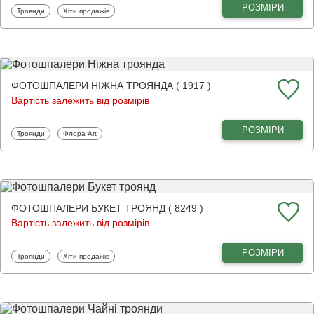
РОЗМІРИ
Фотошпалери
Фотошпалери
Троянди
Хіти продажів
ФОТОШПАЛЕРИ НІЖНА ТРОЯНДА ( 1917 )
Вартість залежить від розмірів
РОЗМІРИ
Фотошпалери
Фотошпалери
Троянди
Флора Art
ФОТОШПАЛЕРИ БУКЕТ ТРОЯНД ( 8249 )
Вартість залежить від розмірів
РОЗМІРИ
Фотошпалери
Фотошпалери
Троянди
Хіти продажів