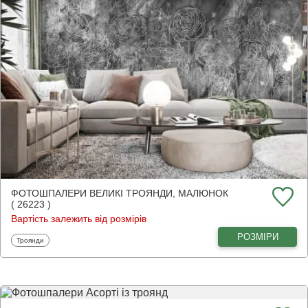
ФОТОШПАЛЕРИ ВЕЛИКІ ТРОЯНДИ, МАЛЮНОК
( 26223 )
Вартість залежить від розмірів
РОЗМІРИ
Фотошпалери
Троянди