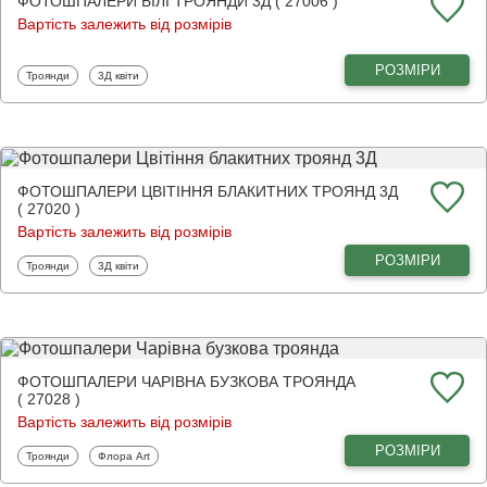
ФОТОШПАЛЕРИ БІЛІ ТРОЯНДИ 3Д ( 27006 )
Вартість залежить від розмірів
РОЗМІРИ
Фотошпалери
Фотошпалери
Троянди
3Д квіти
ФОТОШПАЛЕРИ ЦВІТІННЯ БЛАКИТНИХ ТРОЯНД 3Д
( 27020 )
Вартість залежить від розмірів
РОЗМІРИ
Фотошпалери
Фотошпалери
Троянди
3Д квіти
ФОТОШПАЛЕРИ ЧАРІВНА БУЗКОВА ТРОЯНДА
( 27028 )
Вартість залежить від розмірів
РОЗМІРИ
Фотошпалери
Фотошпалери
Троянди
Флора Art