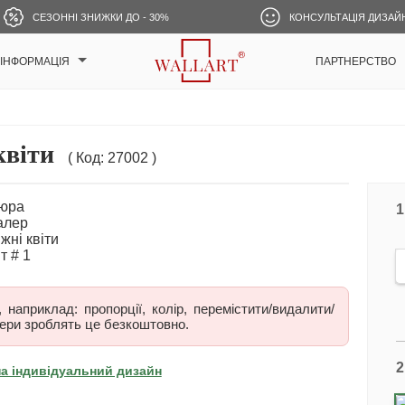
СЕЗОННІ ЗНИЖКИ ДО - 30%
КОНСУЛЬТАЦІЯ ДИЗАЙ
ІНФОРМАЦІЯ
ПАРТНЕРСТВО
квіти
( Код: 27002 )
1
наприклад: пропорції, колір, перемістити/видалити/
ери зроблять це безкоштовно.
2
на індивідуальний дизайн