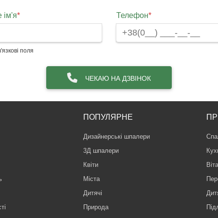
 ім'я
*
Телефон
*
'язкові поля
ЧЕКАЮ НА ДЗВІНОК
ПОПУЛЯРНЕ
ПР
Дизайнерські шпалери
Спа
3Д шпалери
Кух
Квіти
Віт
ь
Міста
Пер
Дитячі
Дит
ті
Природа
Під