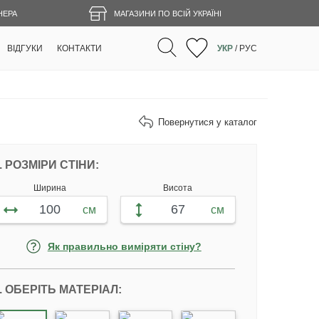
НЕРА
МАГАЗИНИ ПО ВСІЙ УКРАЇНІ
ВІДГУКИ
КОНТАКТИ
УКР
/
РУС
Повернутися у каталог
НАЛАШТУЙТЕ ФОТОШПАЛЕРИ ВІДПОВІ
. РОЗМІРИ СТІНИ:
Ширина
Висота
см
см
Як правильно виміряти стіну?
. ОБЕРІТЬ МАТЕРІАЛ: