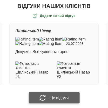
ВІДГУКИ НАШИХ КЛІЄНТІВ
Додати новий відгук
а оцінка
Шилінський Назар
ер замовлення
23.07.2026
Дякуємо! Все чудово та гарно
е ім'я
 відгук
Прикріпити фотографію
Ще відгуки
Надіслати відгук