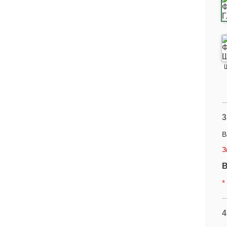
3
В
З
В
*
4