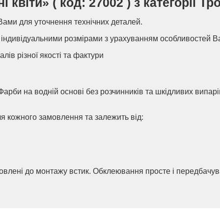
квіти» ( код: 27002 ) з категорії Т
Вами для уточнення технічних деталей.
індивідуальними розмірами з урахуванням особливостей В
алів різної якості та фактури
Фарби на водній основі без розчинників та шкідливих випар
ля кожного замовлення та залежить від:
товлені до монтажу встик. Обклеювання просте і передбачу