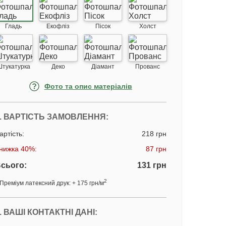
Гладь
Екофліз
Пісок
Холст
Штукатурка
Деко
Діамант
Прованс
Фото та опис матеріалів
. ВАРТІСТЬ ЗАМОВЛЕННЯ:
артість:
218 грн
нижка 40%:
87 грн
сього:
131 грн
2
Преміум латексний друк: + 175 грн/м
. ВАШІ КОНТАКТНІ ДАНІ: