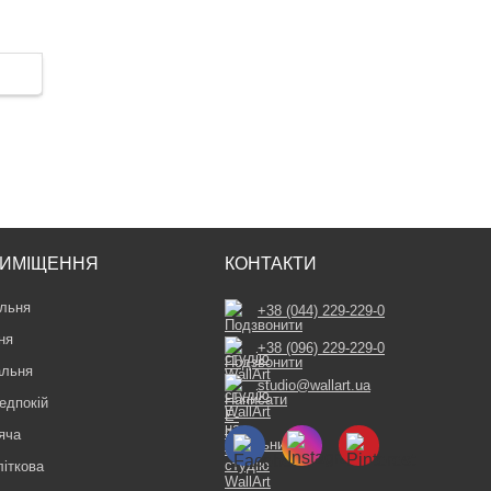
ИМІЩЕННЯ
КОНТАКТИ
льня
+38 (044) 229-229-0
ня
+38 (096) 229-229-0
альня
studio@wallart.ua
едпокій
яча
літкова