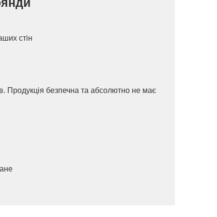
роянди
аших стін
ів. Продукція безпечна та абсолютно не має
ване