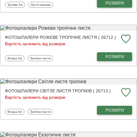
РОЗМІРИ
Фотошпалери
Фотошпалери
Тропіки Art
Листя пальми
ФОТОШПАЛЕРИ РОЖЕВЕ ТРОПІЧНЕ ЛИСТЯ ( 26712 )
Вартість залежить від розмірів
РОЗМІРИ
Фотошпалери
Фотошпалери
Флора Art
Тропічні листя
ФОТОШПАЛЕРИ СВІТЛЕ ЛИСТЯ ТРОПІКІВ ( 26713 )
Вартість залежить від розмірів
РОЗМІРИ
Фотошпалери
Фотошпалери
Флора Art
Тропічні листя