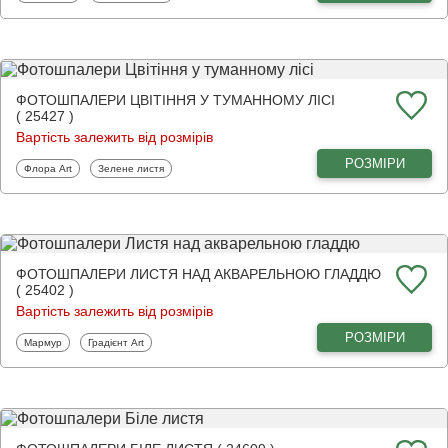
ФОТОШПАЛЕРИ ЦВІТІННЯ У ТУМАННОМУ ЛІСІ
( 25427 )
Вартість залежить від розмірів
РОЗМІРИ
Фотошпалери
Фотошпалери
Флора Art
Зелене листя
ФОТОШПАЛЕРИ ЛИСТЯ НАД АКВАРЕЛЬНОЮ ГЛАДДЮ
( 25402 )
Вартість залежить від розмірів
РОЗМІРИ
Фотошпалери
Фотошпалери
Мармур
Градієнт Art