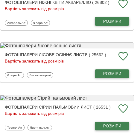
ФОТОШПАЛЕРИ НІЖНІ КВІТИ АКВАРЕЛЛЮ ( 26802 )
Вартість залежить від розмірів
РОЗМІРИ
Фотошпалери
Фотошпалери
Акварель Art
Флора Art
ФОТОШПАЛЕРИ ЛІСОВЕ ОСІННЄ ЛИСТЯ ( 25662 )
Вартість залежить від розмірів
РОЗМІРИ
Фотошпалери
Фотошпалери
Флора Art
Листя папороті
ФОТОШПАЛЕРИ СІРИЙ ПАЛЬМОВИЙ ЛИСТ ( 26531 )
Вартість залежить від розмірів
РОЗМІРИ
Фотошпалери
Фотошпалери
Тропіки Art
Листя пальми