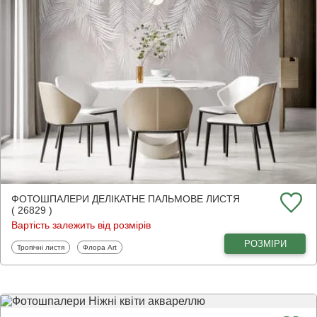
ФОТОШПАЛЕРИ ДЕЛІКАТНЕ ПАЛЬМОВЕ ЛИСТЯ
( 26829 )
Вартість залежить від розмірів
РОЗМІРИ
Фотошпалери
Фотошпалери
Тропічні листя
Флора Art