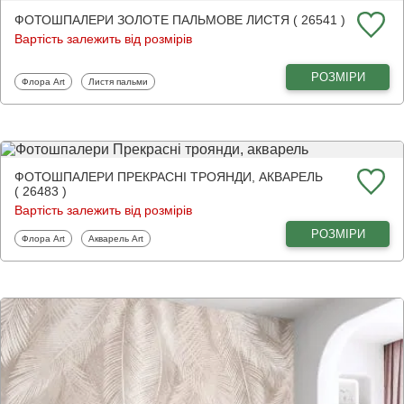
ФОТОШПАЛЕРИ ЗОЛОТЕ ПАЛЬМОВЕ ЛИСТЯ ( 26541 )
Вартість залежить від розмірів
РОЗМІРИ
Фотошпалери
Фотошпалери
Флора Art
Листя пальми
ФОТОШПАЛЕРИ ПРЕКРАСНІ ТРОЯНДИ, АКВАРЕЛЬ
( 26483 )
Вартість залежить від розмірів
РОЗМІРИ
Фотошпалери
Фотошпалери
Флора Art
Акварель Art