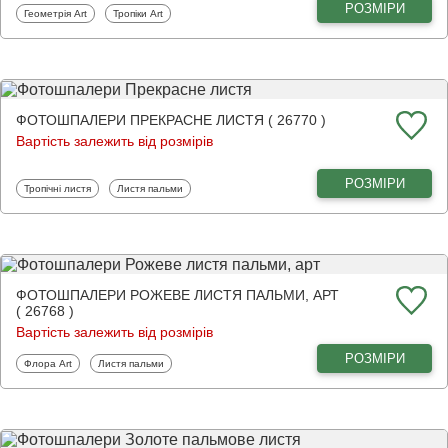
РОЗМІРИ
Фотошпалери
Фотошпалери
Геометрія Art
Тропіки Art
ФОТОШПАЛЕРИ ПРЕКРАСНЕ ЛИСТЯ ( 26770 )
Вартість залежить від розмірів
РОЗМІРИ
Фотошпалери
Фотошпалери
Тропічні листя
Листя пальми
ФОТОШПАЛЕРИ РОЖЕВЕ ЛИСТЯ ПАЛЬМИ, АРТ
( 26768 )
Вартість залежить від розмірів
РОЗМІРИ
Фотошпалери
Фотошпалери
Флора Art
Листя пальми