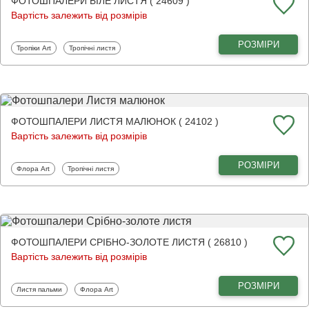
ФОТОШПАЛЕРИ БІЛЕ ЛИСТЯ ( 24609 )
Вартість залежить від розмірів
РОЗМІРИ
Фотошпалери
Фотошпалери
Тропіки Art
Тропічні листя
ФОТОШПАЛЕРИ ЛИСТЯ МАЛЮНОК ( 24102 )
Вартість залежить від розмірів
РОЗМІРИ
Фотошпалери
Фотошпалери
Флора Art
Тропічні листя
ФОТОШПАЛЕРИ СРІБНО-ЗОЛОТЕ ЛИСТЯ ( 26810 )
Вартість залежить від розмірів
РОЗМІРИ
Фотошпалери
Фотошпалери
Листя пальми
Флора Art