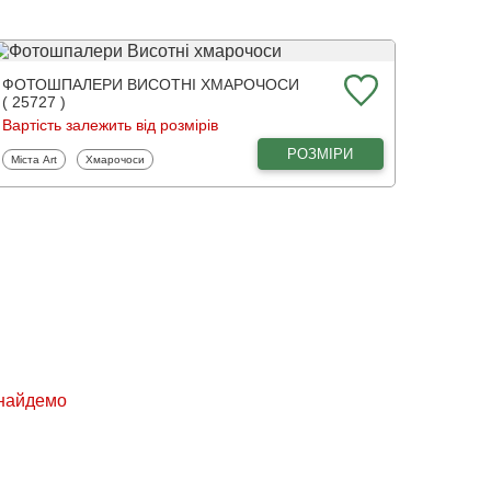
ФОТОШПАЛЕРИ ВИСОТНІ ХМАРОЧОСИ
( 25727 )
Вартість залежить від розмірів
РОЗМІРИ
Фотошпалери
Фотошпалери
Міста Art
Хмарочоси
знайдемо