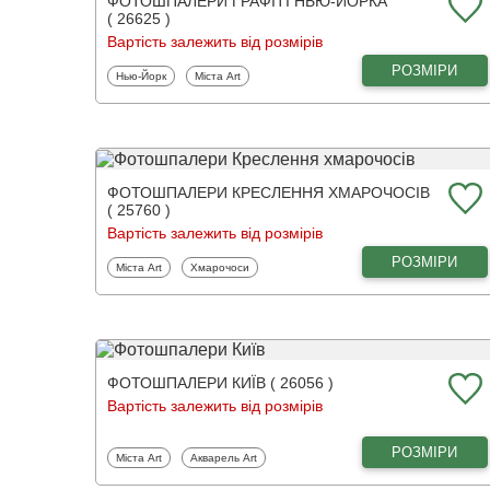
ФОТОШПАЛЕРИ ГРАФІТІ НЬЮ-ЙОРКА
( 26625 )
Вартість залежить від розмірів
РОЗМІРИ
Фотошпалери
Фотошпалери
Нью-Йорк
Міста Art
ФОТОШПАЛЕРИ КРЕСЛЕННЯ ХМАРОЧОСІВ
( 25760 )
Вартість залежить від розмірів
РОЗМІРИ
Фотошпалери
Фотошпалери
Міста Art
Хмарочоси
ФОТОШПАЛЕРИ КИЇВ ( 26056 )
Вартість залежить від розмірів
РОЗМІРИ
Фотошпалери
Фотошпалери
Міста Art
Акварель Art