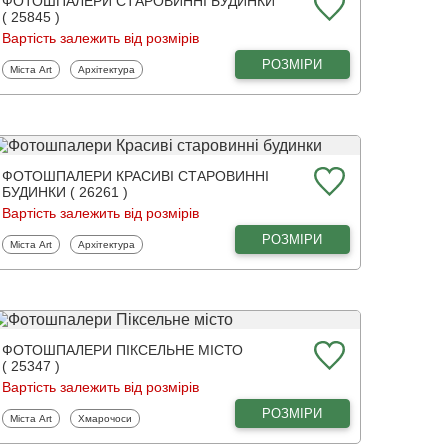
ФОТОШПАЛЕРИ СТАРОВИННІ БУДИНКИ
( 25845 )
Вартість залежить від розмірів
РОЗМІРИ
Фотошпалери
Фотошпалери
Міста Art
Архітектура
ФОТОШПАЛЕРИ КРАСИВІ СТАРОВИННІ
БУДИНКИ ( 26261 )
Вартість залежить від розмірів
РОЗМІРИ
Фотошпалери
Фотошпалери
Міста Art
Архітектура
ФОТОШПАЛЕРИ ПІКСЕЛЬНЕ МІСТО
( 25347 )
Вартість залежить від розмірів
РОЗМІРИ
Фотошпалери
Фотошпалери
Міста Art
Хмарочоси