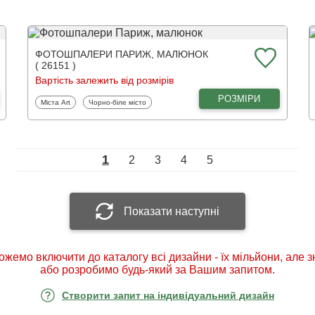
ФОТОШПАЛЕРИ ПАРИЖ, МАЛЮНОК
( 26151 )
Вартість залежить від розмірів
РОЗМІРИ
Фотошпалери
Фотошпалери
Міста Art
Чорно-біле місто
1
2
3
4
5
Показати наступні
ожемо включити до каталогу всі дизайни - їх мільйони, але 
або розробимо будь-який за Вашим запитом.
Створити запит на індивідуальний дизайн