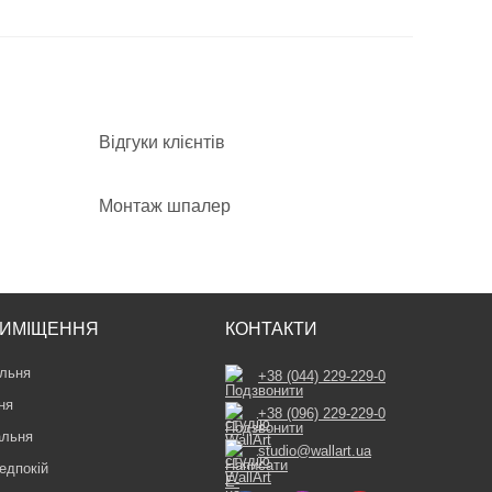
Відгуки клієнтів
Монтаж шпалер
ИМІЩЕННЯ
КОНТАКТИ
льня
+38 (044) 229-229-0
ня
+38 (096) 229-229-0
альня
studio@wallart.ua
едпокій