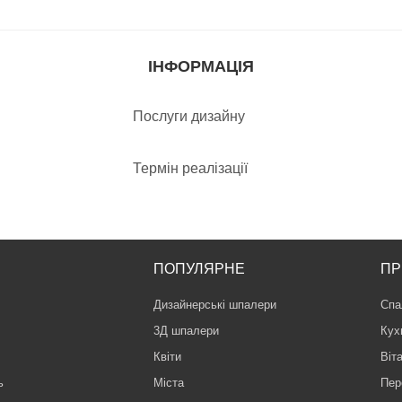
ІНФОРМАЦІЯ
Послуги дизайну
Термін реалізації
ПОПУЛЯРНЕ
ПР
Дизайнерські шпалери
Спа
3Д шпалери
Кух
Квіти
Віт
ь
Міста
Пер