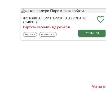
ФОТОШПАЛЕРИ ПАРИЖ ТА АКРОБАТИ
( 24091 )
Вартість залежить від розмірів
РОЗМІРИ
Фотошпалери
Фотошпалери
Міста Art
Архітектура
Ми не м