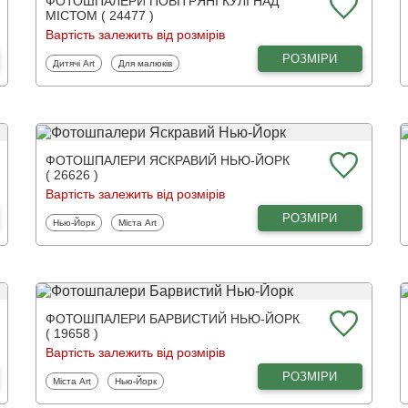
ФОТОШПАЛЕРИ ПОВІТРЯНІ КУЛІ НАД
МІСТОМ ( 24477 )
Вартість залежить від розмірів
РОЗМІРИ
Фотошпалери
Фотошпалери
Дитячі Art
Для малюків
ФОТОШПАЛЕРИ ЯСКРАВИЙ НЬЮ-ЙОРК
( 26626 )
Вартість залежить від розмірів
РОЗМІРИ
Фотошпалери
Фотошпалери
Нью-Йорк
Міста Art
ФОТОШПАЛЕРИ БАРВИСТИЙ НЬЮ-ЙОРК
( 19658 )
Вартість залежить від розмірів
РОЗМІРИ
Фотошпалери
Фотошпалери
Міста Art
Нью-Йорк