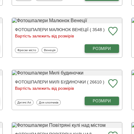
ФОТОШПАЛЕРИ МАЛЮНОК ВЕНЕЦІЇ ( 3548 )
Вартість залежить від розмірів
РОЗМІРИ
Фотошпалери
Фотошпалери
Фрески місто
Венеція
ФОТОШПАЛЕРИ МИЛІ БУДИНОЧКИ ( 26610 )
Вартість залежить від розмірів
РОЗМІРИ
Фотошпалери
Фотошпалери
Дитячі Art
Для хлопчиків