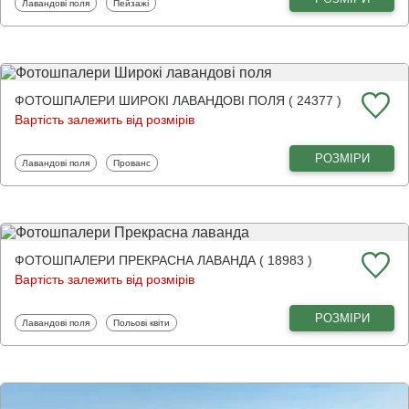
Фотошпалери
Фотошпалери
Лавандові поля
Пейзажі
ФОТОШПАЛЕРИ ШИРОКІ ЛАВАНДОВІ ПОЛЯ ( 24377 )
Вартість залежить від розмірів
РОЗМІРИ
Фотошпалери
Фотошпалери
Лавандові поля
Прованс
ФОТОШПАЛЕРИ ПРЕКРАСНА ЛАВАНДА ( 18983 )
Вартість залежить від розмірів
РОЗМІРИ
Фотошпалери
Фотошпалери
Лавандові поля
Польові квіти