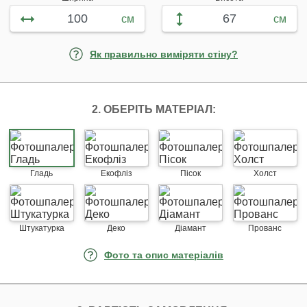
см
см
Як правильно виміряти стіну?
2. ОБЕРІТЬ МАТЕРІАЛ:
Гладь
Екофліз
Пісок
Холст
Штукатурка
Деко
Діамант
Прованс
Фото та опис матеріалів