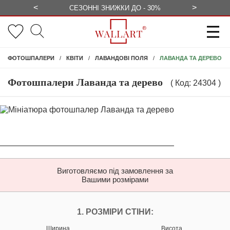
<
>
ЕЗКОШТОВНО
СЕЗОННІ ЗНИЖКИ ДО - 30%
КОНСУЛЬ
ЛАВАНДА ТА ДЕРЕВО
ФОТОШПАЛЕРИ
КВІТИ
ЛАВАНДОВІ ПОЛЯ
Фотошпалери Лаванда та дерево
( Код: 24304 )
Виготовляємо під замовлення за
Вашими розмірами
НАЛАШТУЙТЕ ФОТ
1. РОЗМІРИ СТІНИ:
Ширина
Висота