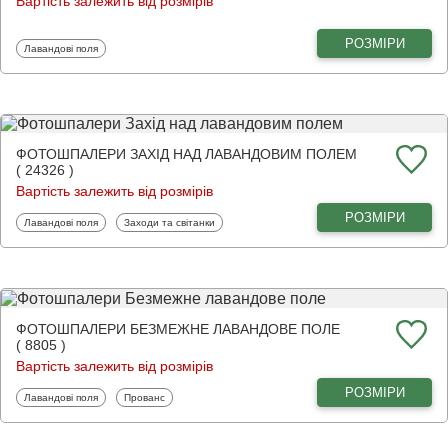
Вартість залежить від розмірів
РОЗМІРИ
Фотошпалери
Лавандові поля
ФОТОШПАЛЕРИ ЗАХІД НАД ЛАВАНДОВИМ ПОЛЕМ
( 24326 )
Вартість залежить від розмірів
РОЗМІРИ
Фотошпалери
Фотошпалери
Лавандові поля
Заходи та світанки
ФОТОШПАЛЕРИ БЕЗМЕЖНЕ ЛАВАНДОВЕ ПОЛЕ
( 8805 )
Вартість залежить від розмірів
РОЗМІРИ
Фотошпалери
Фотошпалери
Лавандові поля
Прованс