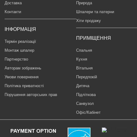
Доставка
Природа
Контакти
Шпалери та патерни
Хіти продажу
ІНФОРМАЦІЯ
ПРИМІЩЕННЯ
Термін реалізації
Монтаж шпалер
Спальня
Партнерство
Кухня
Авторам зображень
Вітальня
Умови повернення
Передпокій
Політика приватності
Дитяча
Порушення авторських прав
Підліткова
Санвузол
Офіс/Кабінет