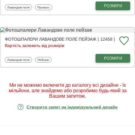
РОЗМІРИ
Фотошпалери
Фотошпалери
Лавандові поля
Прованс
ФОТОШПАЛЕРИ ЛАВАНДОВЕ ПОЛЕ ПЕЙЗАЖ ( 12458 )
Вартість залежить від розмірів
РОЗМІРИ
Фотошпалери
Фотошпалери
Лавандові поля
Пейзажі
Ми не можемо включити до каталогу всі дизайни - їх
мільйони, але знайдемо або розробимо будь-який за
Вашим запитом.
Створити запит на індивідуальний дизайн