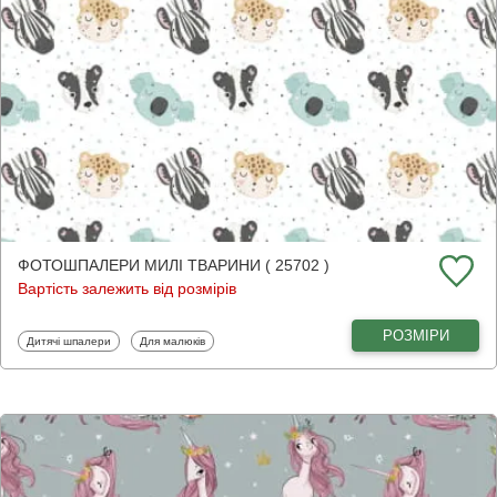
ФОТОШПАЛЕРИ МИЛІ ТВАРИНИ ( 25702 )
Вартість залежить від розмірів
РОЗМІРИ
Фотошпалери
Фотошпалери
Дитячі шпалери
Для малюків