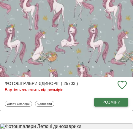
ФОТОШПАЛЕРИ ЄДИНОРІГ ( 25703 )
Вартість залежить від розмірів
РОЗМІРИ
Фотошпалери
Фотошпалери
Дитячі шпалери
Єдиноріги