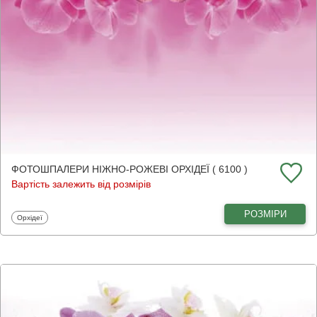
ФОТОШПАЛЕРИ НІЖНО-РОЖЕВІ ОРХІДЕЇ ( 6100 )
Вартість залежить від розмірів
РОЗМІРИ
Фотошпалери
Орхідеї