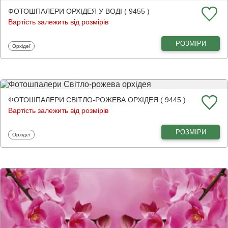
ФОТОШПАЛЕРИ ОРХІДЕЯ У ВОДІ ( 9455 )
Вартість залежить від розмірів
РОЗМІРИ
Фотошпалери
Орхідеї
ФОТОШПАЛЕРИ СВІТЛО-РОЖЕВА ОРХІДЕЯ ( 9445 )
Вартість залежить від розмірів
РОЗМІРИ
Фотошпалери
Орхідеї