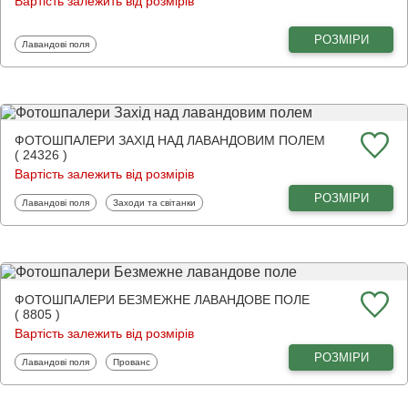
Вартість залежить від розмірів
РОЗМІРИ
Фотошпалери
Лавандові поля
ФОТОШПАЛЕРИ ЗАХІД НАД ЛАВАНДОВИМ ПОЛЕМ
( 24326 )
Вартість залежить від розмірів
РОЗМІРИ
Фотошпалери
Фотошпалери
Лавандові поля
Заходи та світанки
ФОТОШПАЛЕРИ БЕЗМЕЖНЕ ЛАВАНДОВЕ ПОЛЕ
( 8805 )
Вартість залежить від розмірів
РОЗМІРИ
Фотошпалери
Фотошпалери
Лавандові поля
Прованс