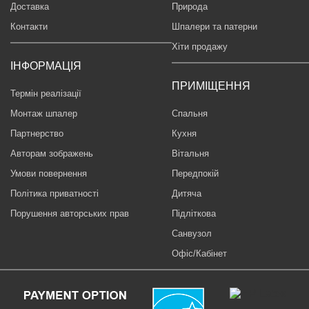
Доставка
Природа
Контакти
Шпалери та патерни
Хіти продажу
ІНФОРМАЦІЯ
ПРИМІЩЕННЯ
Термін реалізації
Монтаж шпалер
Спальня
Партнерство
Кухня
Авторам зображень
Вітальня
Умови повернення
Передпокій
Політика приватності
Дитяча
Порушення авторських прав
Підліткова
Санвузол
Офіс/Кабінет