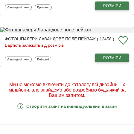
РОЗМІРИ
Фотошпалери
Фотошпалери
Лавандові поля
Прованс
ФОТОШПАЛЕРИ ЛАВАНДОВЕ ПОЛЕ ПЕЙЗАЖ ( 12458 )
Вартість залежить від розмірів
РОЗМІРИ
Фотошпалери
Фотошпалери
Лавандові поля
Пейзажі
Ми не можемо включити до каталогу всі дизайни - їх
мільйони, але знайдемо або розробимо будь-який за
Вашим запитом.
Створити запит на індивідуальний дизайн