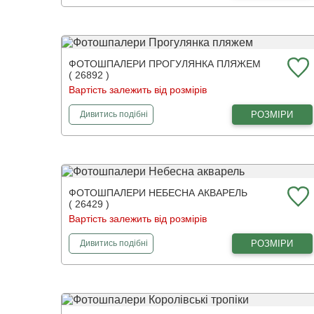
ФОТОШПАЛЕРИ ПРОГУЛЯНКА ПЛЯЖЕМ
( 26892 )
Вартість залежить від розмірів
фотошпалери
Прогулянка пляжем
РОЗМІРИ
Дивитись
подібні
ФОТОШПАЛЕРИ НЕБЕСНА АКВАРЕЛЬ
( 26429 )
Вартість залежить від розмірів
фотошпалери
Небесна акварель
РОЗМІРИ
Дивитись
подібні