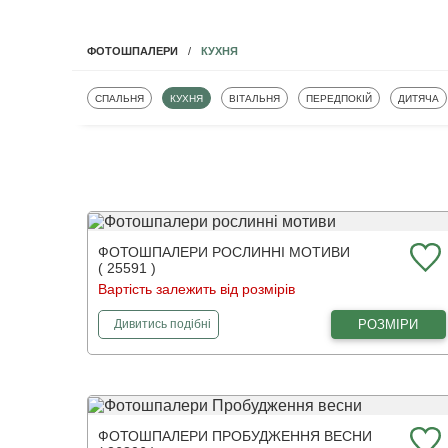
КУХНЯ
ФОТОШПАЛЕРИ
ФОТОШПАЛЕРИ
ФОТОШПАЛЕРИ
ФОТОШПАЛЕРИ
ФОТОШПАЛЕРИ
ФОТОШП
СПАЛЬНЯ
КУХНЯ
ВІТАЛЬНЯ
ПЕРЕДПОКІЙ
ДИТЯЧА
ФОТОШПАЛЕРИ РОСЛИННІ МОТИВИ
( 25591 )
Вартість залежить від розмірів
фотошпалери
рослинні мотиви
РОЗМІРИ
Дивитись
подібні
ФОТОШПАЛЕРИ ПРОБУДЖЕННЯ ВЕСНИ