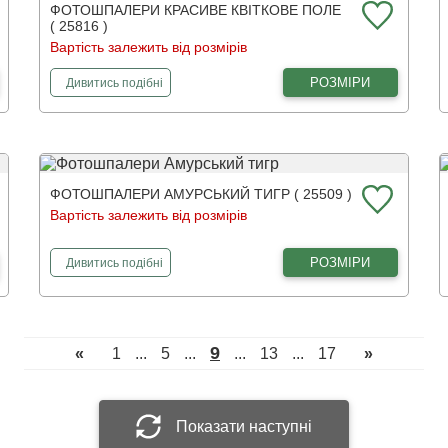
ФОТОШПАЛЕРИ КРАСИВЕ КВІТКОВЕ ПОЛЕ
( 25816 )
Вартість залежить від розмірів
фотошпалери
Красиве квіткове поле
РОЗМІРИ
Дивитись
подібні
ФОТОШПАЛЕРИ АМУРСЬКИЙ ТИГР ( 25509 )
Вартість залежить від розмірів
фотошпалери
Амурський тигр
РОЗМІРИ
Дивитись
подібні
9
«
1
...
5
...
...
13
...
17
»
Показати наступні