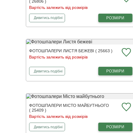
( 26806 )
Вартість залежить від розмірів
фотошпалери
Пробудження весни
РОЗМІРИ
Дивитись
подібні
ФОТОШПАЛЕРИ ЛИСТЯ БЕЖЕВІ ( 25663 )
Вартість залежить від розмірів
фотошпалери
Листя бежеві
РОЗМІРИ
Дивитись
подібні
ФОТОШПАЛЕРИ МІСТО МАЙБУТНЬОГО
( 25409 )
Вартість залежить від розмірів
фотошпалери
Місто майбутнього
РОЗМІРИ
Дивитись
подібні