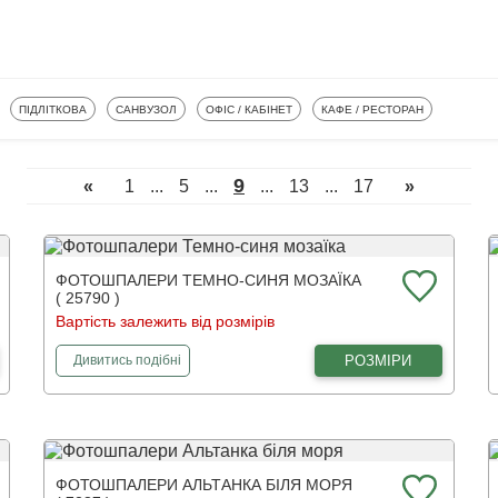
АЛЕРИ
ФОТОШПАЛЕРИ
ФОТОШПАЛЕРИ
ФОТОШПАЛЕРИ
ФОТОШПАЛЕРИ
ПІДЛІТКОВА
САНВУЗОЛ
ОФІС / КАБІНЕТ
КАФЕ / РЕСТОРАН
9
«
1
...
5
...
...
13
...
17
»
ФОТОШПАЛЕРИ ТЕМНО-СИНЯ МОЗАЇКА
( 25790 )
Вартість залежить від розмірів
фотошпалери
Темно-синя мозаїка
РОЗМІРИ
Дивитись
подібні
ФОТОШПАЛЕРИ АЛЬТАНКА БІЛЯ МОРЯ