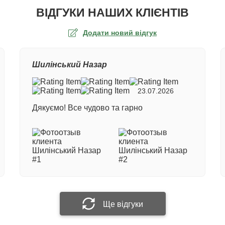
ВІДГУКИ НАШИХ КЛІЄНТІВ
Додати новий відгук
а оцінка
Шилінський Назар
ер замовлення
23.07.2026
Дякуємо! Все чудово та гарно
е ім'я
 відгук
Прикріпити фотографію
Ще відгуки
Надіслати відгук