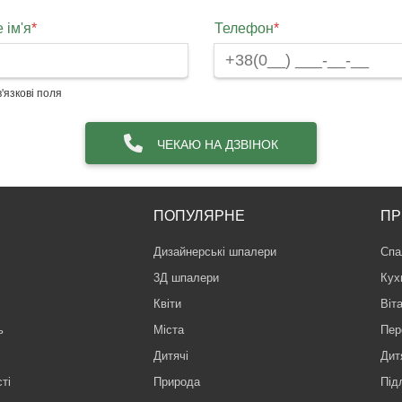
 ім'я
*
Телефон
*
'язкові поля
ЧЕКАЮ НА ДЗВІНОК
ПОПУЛЯРНЕ
ПР
Дизайнерські шпалери
Спа
3Д шпалери
Кух
Квіти
Віт
ь
Міста
Пер
Дитячі
Дит
ті
Природа
Під