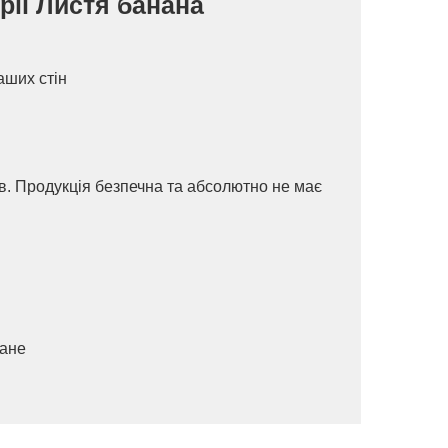
рії Листя банана
аших стін
ів. Продукція безпечна та абсолютно не має
ване