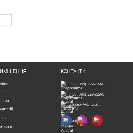
ИМІЩЕННЯ
КОНТАКТИ
льня
+38 (044) 229-229-0
ня
+38 (096) 229-229-0
альня
studio@wallart.ua
едпокій
яча
літкова