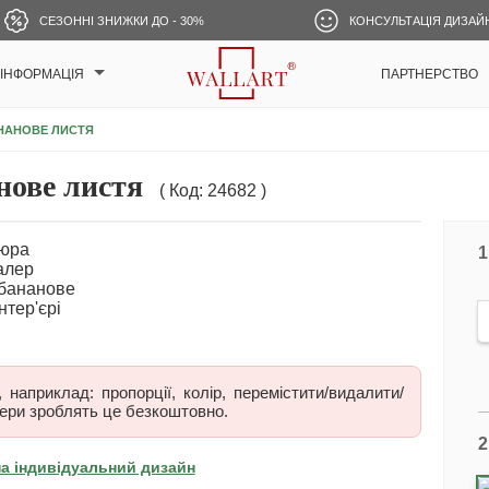
СЕЗОННІ ЗНИЖКИ ДО - 30%
КОНСУЛЬТАЦІЯ ДИЗАЙ
ІНФОРМАЦІЯ
ПАРТНЕРСТВО
НАНОВЕ ЛИСТЯ
ове листя
( Код: 24682 )
1
наприклад: пропорції, колір, перемістити/видалити/
ери зроблять це безкоштовно.
2
на індивідуальний дизайн