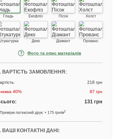
Гладь
Екофліз
Пісок
Холст
Штукатурка
Деко
Діамант
Прованс
Фото та опис матеріалів
. ВАРТІСТЬ ЗАМОВЛЕННЯ:
артість:
218 грн
нижка 40%:
87 грн
сього:
131 грн
2
Преміум латексний друк: + 175 грн/м
. ВАШІ КОНТАКТНІ ДАНІ: