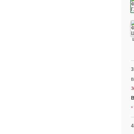
3
В
З
В
*
4