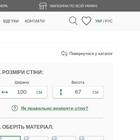
НЕРА
МАГАЗИНИ ПО ВСІЙ УКРАЇНІ
ВІДГУКИ
КОНТАКТИ
УКР
/
РУС
Повернутися у каталог
НАЛАШТУЙТЕ ФОТОШПАЛЕРИ ВІДПОВІ
. РОЗМІРИ СТІНИ:
Ширина
Висота
см
см
Як правильно виміряти стіну?
. ОБЕРІТЬ МАТЕРІАЛ: