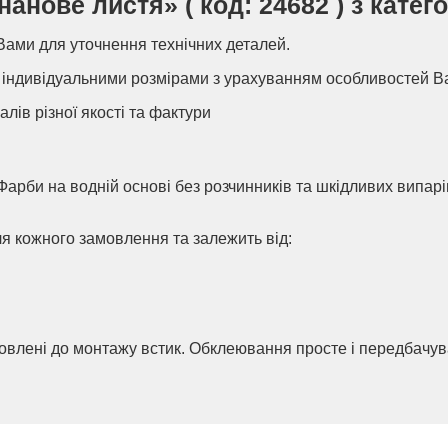
ове листя» ( код: 24682 ) з катего
Вами для уточнення технічних деталей.
індивідуальними розмірами з урахуванням особливостей В
алів різної якості та фактури
Фарби на водній основі без розчинників та шкідливих випар
ля кожного замовлення та залежить від:
товлені до монтажу встик. Обклеювання просте і передбачу