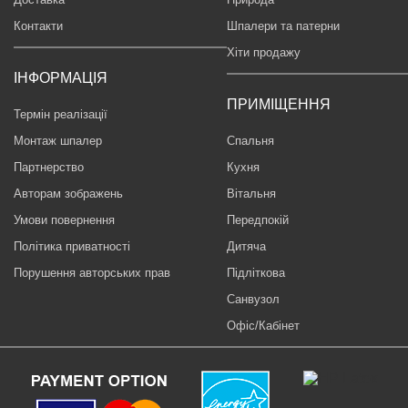
Контакти
Шпалери та патерни
Хіти продажу
ІНФОРМАЦІЯ
ПРИМІЩЕННЯ
Термін реалізації
Монтаж шпалер
Спальня
Партнерство
Кухня
Авторам зображень
Вітальня
Умови повернення
Передпокій
Політика приватності
Дитяча
Порушення авторських прав
Підліткова
Санвузол
Офіс/Кабінет