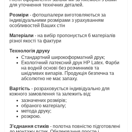
для уточнення технічних деталей.
Розміри
- фотошпалери виготовляються за
індивідуальними розмірами з урахуванням
особливостей Ваших стін
Матеріали
- на вибір пропонується 6 матеріалів
різної якості та фактури
Технологія друку
Стандартний широкоформатний друк;
Екологічний латексний друк HP Latex. Фарби
на водній основі без розчинників та
шкідливих випарів. Продукція безпечна та
абсолютно не має запаху.
Вартість
- розраховується індивідуально для
кожного замовлення та залежить від:
зазначених розмірів;
обраного матеріалу;
метода друку;
розкрою.
З'єднання стиків
- полотна повністю підготовлені
до монтажу встик. Обклеювання просте і