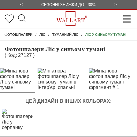
<
>
ЕЗКОШТОВНО
СЕЗОННІ ЗНИЖКИ ДО - 30%
КОНСУЛЬ
ЛІС У СИНЬОМУ ТУМАНІ
ФОТОШПАЛЕРИ
ЛІС
ТУМАННИЙ ЛІС
Фотошпалери Ліс у синьому тумані
( Код: 27127 )
ЦЕЙ ДИЗАЙН В ІНШИХ КОЛЬОРАХ: