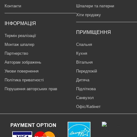
Контакти
Шпалери та патерни
Хіти продажу
ІНФОРМАЦІЯ
ПРИМІЩЕННЯ
Термін реалізації
Монтаж шпалер
Спальня
Партнерство
Кухня
Авторам зображень
Вітальня
Умови повернення
Передпокій
Політика приватності
Дитяча
Порушення авторських прав
Підліткова
Санвузол
Офіс/Кабінет