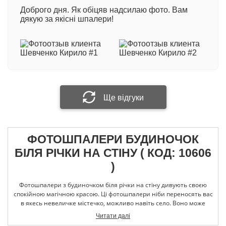
Доброго дня. Як обіцяв надсилаю фото. Вам
600 грн/кв.м
- професійний двошаровий матеріал
дякую за якісні шпалери!
з вініловим покриттям на флізеліновій основі.
Виробництво Німеччина
Ваше ім'я
При виготовленні фотошпалер методом
екологічної технології друку HP Latex: +100 грн/
кв.м.
Ваш відгук
Ще відгуки
ФОТОШПАЛЕРИ БУДИНОЧОК
Прикріпити фотографію
БІЛЯ РІЧКИ НА СТІНУ ( КОД: 10606
)
Надіслати відгук
Фотошпалери з будиночком біля річки на стіну дивують своєю
спокійною магічною красою. Ці фотошпалери ніби переносять вас
в якесь невеличке містечко, можливо навіть село. Воно може
знаходитися будь де: на Півдні Франції, в горах Шотландії, а може
Читати далі
взагалі в якомусь іншому паралельному світі, наповненому