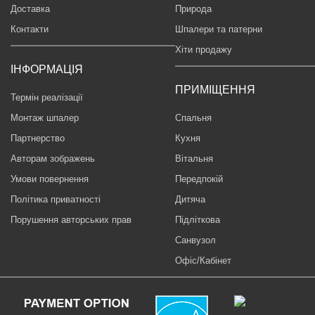
Доставка
Природа
Контакти
Шпалери та патерни
Хіти продажу
ІНФОРМАЦІЯ
ПРИМІЩЕННЯ
Термін реалізації
Монтаж шпалер
Спальня
Партнерство
Кухня
Авторам зображень
Вітальня
Умови повернення
Передпокій
Політика приватності
Дитяча
Порушення авторських прав
Підліткова
Санвузол
Офіс/Кабінет