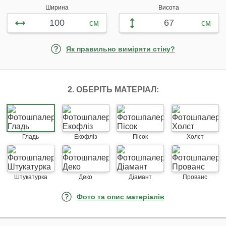
Ширина
Висота
см
см
Як правильно виміряти стіну?
2. ОБЕРІТЬ МАТЕРІАЛ:
Гладь
Екофліз
Пісок
Холст
Штукатурка
Деко
Діамант
Прованс
Фото та опис матеріалів