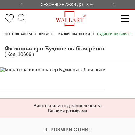
<
>
ЕЗКОШТОВНО
СЕЗОННІ ЗНИЖКИ ДО - 30%
КОНСУЛЬ
БУДИНОЧОК БІЛЯ РІЧ
ФОТОШПАЛЕРИ
ДИТЯЧІ
КАЗКИ І МАЛЮНКИ
Фотошпалери Будиночок біля річки
( Код: 10606 )
Виготовляємо під замовлення за
Вашими розмірами
НАЛАШТУЙТЕ ФОТ
1. РОЗМІРИ СТІНИ: