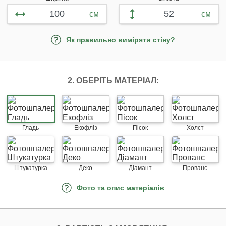
см
см
Як правильно виміряти стіну?
2. ОБЕРІТЬ МАТЕРІАЛ:
Гладь
Екофліз
Пісок
Холст
Штукатурка
Деко
Діамант
Прованс
Фото та опис матеріалів