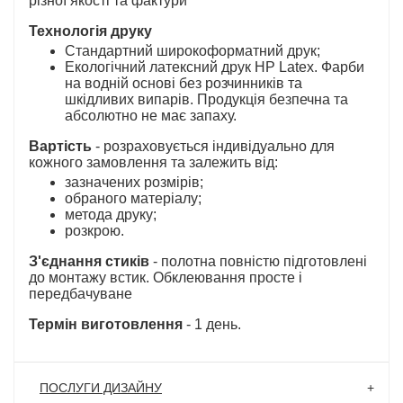
різної якості та фактури
Технологія друку
Стандартний широкоформатний друк;
Екологічний латексний друк HP Latex. Фарби
на водній основі без розчинників та
шкідливих випарів. Продукція безпечна та
абсолютно не має запаху.
Вартість
- розраховується індивідуально для
кожного замовлення та залежить від:
зазначених розмірів;
обраного матеріалу;
метода друку;
розкрою.
З'єднання стиків
- полотна повністю підготовлені
до монтажу встик. Обклеювання просте і
передбачуване
Термін виготовлення
- 1 день.
ПОСЛУГИ ДИЗАЙНУ