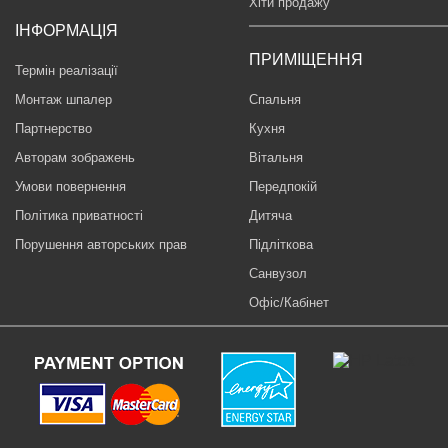
Хіти продажу
ІНФОРМАЦІЯ
ПРИМІЩЕННЯ
Термін реалізації
Монтаж шпалер
Спальня
Партнерство
Кухня
Авторам зображень
Вітальня
Умови повернення
Передпокій
Політика приватності
Дитяча
Порушення авторських прав
Підліткова
Санвузол
Офіс/Кабінет