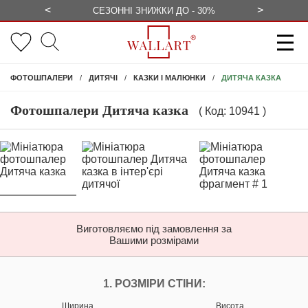
<
>
ЕЗКОШТОВНО
СЕЗОННІ ЗНИЖКИ ДО - 30%
КОНСУЛЬ
ДИТЯЧА КАЗКА
ФОТОШПАЛЕРИ
ДИТЯЧІ
КАЗКИ І МАЛЮНКИ
Фотошпалери Дитяча казка
( Код: 10941 )
Виготовляємо під замовлення за
Вашими розмірами
НАЛАШТУЙТЕ ФОТ
1. РОЗМІРИ СТІНИ:
Ширина
Висота