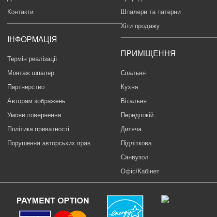
Контакти
Шпалери та патерни
Хіти продажу
ІНФОРМАЦІЯ
ПРИМІЩЕННЯ
Термін реалізації
Монтаж шпалер
Спальня
Партнерство
Кухня
Авторам зображень
Вітальня
Умови повернення
Передпокій
Політика приватності
Дитяча
Порушення авторських прав
Підліткова
Санвузол
Офіс/Кабінет