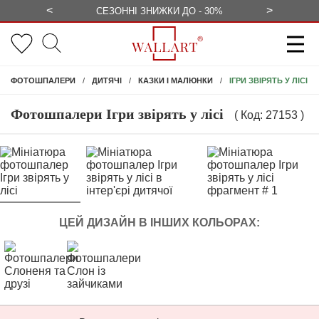
<
>
ЕЗКОШТОВНО
СЕЗОННІ ЗНИЖКИ ДО - 30%
КОНСУЛЬ
ІГРИ ЗВІРЯТЬ У ЛІСІ
ФОТОШПАЛЕРИ
ДИТЯЧІ
КАЗКИ І МАЛЮНКИ
Фотошпалери Ігри звірять у лісі
( Код: 27153 )
ЦЕЙ ДИЗАЙН В ІНШИХ КОЛЬОРАХ: