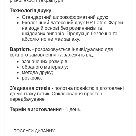
різної якості та фактури
Технологія друку
Стандартний широкоформатний друк;
Екологічний латексний друк HP Latex. Фарби
на водній основі без розчинників та
шкідливих випарів. Продукція безпечна та
абсолютно не має запаху.
Вартість
- розраховується індивідуально для
кожного замовлення та залежить від:
зазначених розмірів;
обраного матеріалу;
метода друку;
розкрою.
З'єднання стиків
- полотна повністю підготовлені
до монтажу встик. Обклеювання просте і
передбачуване
Термін виготовлення
- 1 день.
ПОСЛУГИ ДИЗАЙНУ