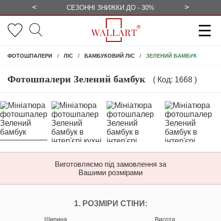
<
>
ЕЗКОШТОВНО
СЕЗОННІ ЗНИЖКИ ДО - 30%
КОНСУЛЬ
ЗЕЛЕНИЙ БАМБУК
ФОТОШПАЛЕРИ
ЛІС
БАМБУКОВИЙ ЛІС
Фотошпалери Зелений бамбук
( Код: 1668 )
Виготовляємо під замовлення за
Вашими розмірами
НАЛАШТУЙТЕ ФОТ
1. РОЗМІРИ СТІНИ:
Ширина
Висота