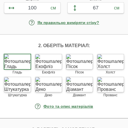
см
см
Як правильно виміряти стіну?
2. ОБЕРІТЬ МАТЕРІАЛ:
Гладь
Екофліз
Пісок
Холст
Штукатурка
Деко
Діамант
Прованс
Фото та опис матеріалів