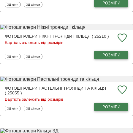
РОЗМІРИ
Фотошпалери
Фотошпалери
3Д квіти
3Д фігури
ФОТОШПАЛЕРИ НІЖНІ ТРОЯНДИ І КІЛЬЦЯ ( 25210 )
Вартість залежить від розмірів
РОЗМІРИ
Фотошпалери
Фотошпалери
3Д квіти
3Д фігури
ФОТОШПАЛЕРИ ПАСТЕЛЬНІ ТРОЯНДИ ТА КІЛЬЦЯ
( 25055 )
Вартість залежить від розмірів
РОЗМІРИ
Фотошпалери
Фотошпалери
3Д квіти
3Д фігури