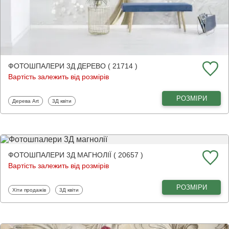
ФОТОШПАЛЕРИ 3Д ДЕРЕВО ( 21714 )
Вартість залежить від розмірів
РОЗМІРИ
Фотошпалери
Фотошпалери
Дерева Art
3Д квіти
ФОТОШПАЛЕРИ 3Д МАГНОЛІЇ ( 20657 )
Вартість залежить від розмірів
РОЗМІРИ
Фотошпалери
Фотошпалери
Хіти продажів
3Д квіти