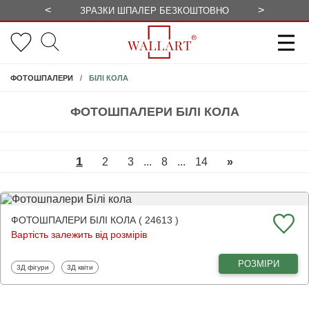
<
>
ЗРАЗКИ ШПАЛЕР БЕЗКОШТОВНО
СЕЗОННІ 
БІЛІ КОЛА
ФОТОШПАЛЕРИ
ФОТОШПАЛЕРИ БІЛІ КОЛА
1
2
3
...
8
...
14
»
ФОТОШПАЛЕРИ БІЛІ КОЛА ( 24613 )
Вартість залежить від розмірів
РОЗМІРИ
Фотошпалери
Фотошпалери
3Д фігури
3Д квіти