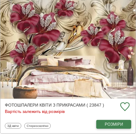
ФОТОШПАЛЕРИ КВІТИ З ПРИКРАСАМИ ( 23847 )
Вартість залежить від розмірів
РОЗМІРИ
Фотошпалери
Фотошпалери
3Д квіти
Стереоскопічні