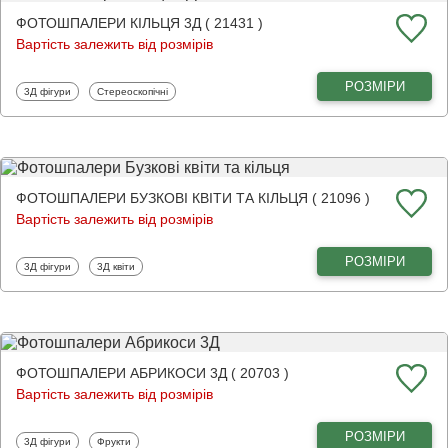
ФОТОШПАЛЕРИ КІЛЬЦЯ 3Д ( 21431 )
Вартість залежить від розмірів
РОЗМІРИ
Фотошпалери
Фотошпалери
3Д фігури
Стереоскопічні
ФОТОШПАЛЕРИ БУЗКОВІ КВІТИ ТА КІЛЬЦЯ ( 21096 )
Вартість залежить від розмірів
РОЗМІРИ
Фотошпалери
Фотошпалери
3Д фігури
3Д квіти
ФОТОШПАЛЕРИ АБРИКОСИ 3Д ( 20703 )
Вартість залежить від розмірів
РОЗМІРИ
Фотошпалери
Фотошпалери
3Д фігури
Фрукти