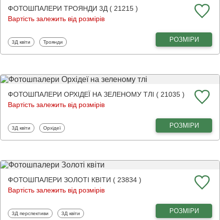
ФОТОШПАЛЕРИ ТРОЯНДИ 3Д ( 21215 )
Вартість залежить від розмірів
РОЗМІРИ
Фотошпалери
Фотошпалери
3Д квіти
Троянди
ФОТОШПАЛЕРИ ОРХІДЕЇ НА ЗЕЛЕНОМУ ТЛІ ( 21035 )
Вартість залежить від розмірів
РОЗМІРИ
Фотошпалери
Фотошпалери
3Д квіти
Орхідеї
ФОТОШПАЛЕРИ ЗОЛОТІ КВІТИ ( 23834 )
Вартість залежить від розмірів
РОЗМІРИ
Фотошпалери
Фотошпалери
3Д перспективи
3Д квіти