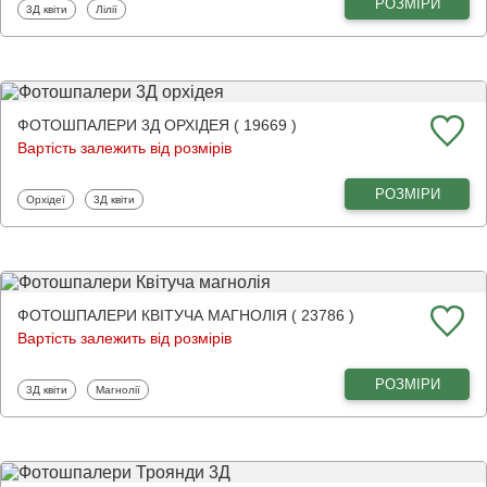
РОЗМІРИ
Фотошпалери
Фотошпалери
3Д квіти
Лілії
ФОТОШПАЛЕРИ 3Д ОРХІДЕЯ ( 19669 )
Вартість залежить від розмірів
РОЗМІРИ
Фотошпалери
Фотошпалери
Орхідеї
3Д квіти
ФОТОШПАЛЕРИ КВІТУЧА МАГНОЛІЯ ( 23786 )
Вартість залежить від розмірів
РОЗМІРИ
Фотошпалери
Фотошпалери
3Д квіти
Магнолії