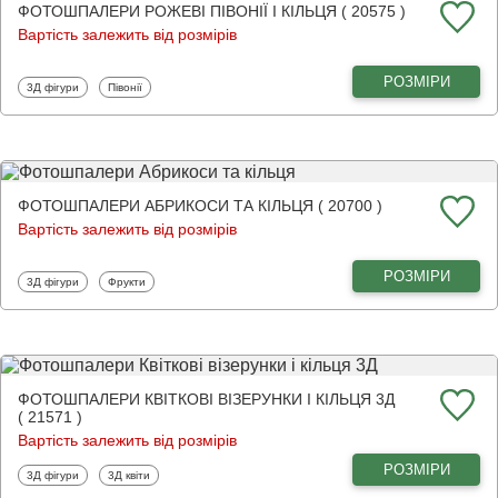
ФОТОШПАЛЕРИ РОЖЕВІ ПІВОНІЇ І КІЛЬЦЯ ( 20575 )
Вартість залежить від розмірів
РОЗМІРИ
Фотошпалери
Фотошпалери
3Д фігури
Півонії
ФОТОШПАЛЕРИ АБРИКОСИ ТА КІЛЬЦЯ ( 20700 )
Вартість залежить від розмірів
РОЗМІРИ
Фотошпалери
Фотошпалери
3Д фігури
Фрукти
ФОТОШПАЛЕРИ КВІТКОВІ ВІЗЕРУНКИ І КІЛЬЦЯ 3Д
( 21571 )
Вартість залежить від розмірів
РОЗМІРИ
Фотошпалери
Фотошпалери
3Д фігури
3Д квіти