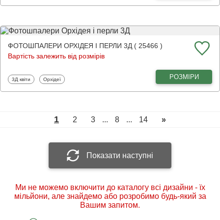
ФОТОШПАЛЕРИ ОРХІДЕЯ І ПЕРЛИ 3Д ( 25466 )
Вартість залежить від розмірів
РОЗМІРИ
Фотошпалери
Фотошпалери
3Д квіти
Орхідеї
1
2
3
...
8
...
14
»
Показати наступні
Ми не можемо включити до каталогу всі дизайни - їх
мільйони, але знайдемо або розробимо будь-який за
Вашим запитом.