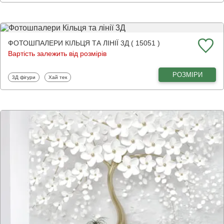
ФОТОШПАЛЕРИ КІЛЬЦЯ ТА ЛІНІЇ 3Д ( 15051 )
Вартість залежить від розмірів
РОЗМІРИ
Фотошпалери
Фотошпалери
3Д фігури
Хай тек