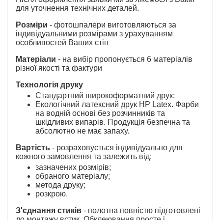
для уточнення технічних деталей.
Розміри
- фотошпалери виготовляються за
індивідуальними розмірами з урахуванням
особливостей Ваших стін
Матеріали
- на вибір пропонується 6 матеріалів
різної якості та фактури
Технологія друку
Стандартний широкоформатний друк;
Екологічний латексний друк HP Latex. Фарби
на водній основі без розчинників та
шкідливих випарів. Продукція безпечна та
абсолютно не має запаху.
Вартість
- розраховується індивідуально для
кожного замовлення та залежить від:
зазначених розмірів;
обраного матеріалу;
метода друку;
розкрою.
З'єднання стиків
- полотна повністю підготовлені
до монтажу встик. Обклеювання просте і