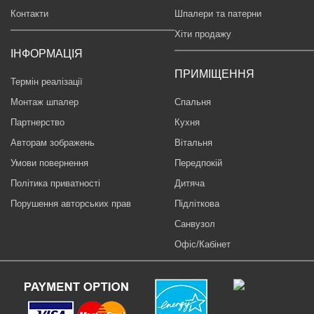
Контакти
Шпалери та патерни
Хіти продажу
ІНФОРМАЦІЯ
ПРИМІЩЕННЯ
Термін реалізації
Монтаж шпалер
Спальня
Партнерство
Кухня
Авторам зображень
Вітальня
Умови повернення
Передпокій
Політика приватності
Дитяча
Порушення авторських прав
Підліткова
Санвузол
Офіс/Кабінет