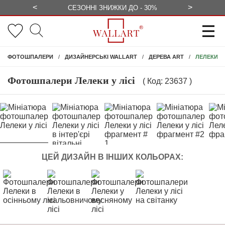
<
>
ЕЗКОШТОВНО
СЕЗОННІ ЗНИЖКИ ДО - 30%
КОНСУЛЬ
ЛЕЛЕКИ У 
ФОТОШПАЛЕРИ
ДИЗАЙНЕРСЬКІ WALLART
ДЕРЕВА ART
Фотошпалери Лелеки у лісі
( Код: 23637 )
ЦЕЙ ДИЗАЙН В ІНШИХ КОЛЬОРАХ: