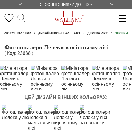
<
>
ЕЗКОШТОВНО
СЕЗОННІ ЗНИЖКИ ДО - 30%
КОНСУЛЬ
ЛЕЛЕКИ В
ФОТОШПАЛЕРИ
ДИЗАЙНЕРСЬКІ WALLART
ДЕРЕВА ART
Фотошпалери Лелеки в осінньому лісі
( Код: 23638 )
ЦЕЙ ДИЗАЙН В ІНШИХ КОЛЬОРАХ: