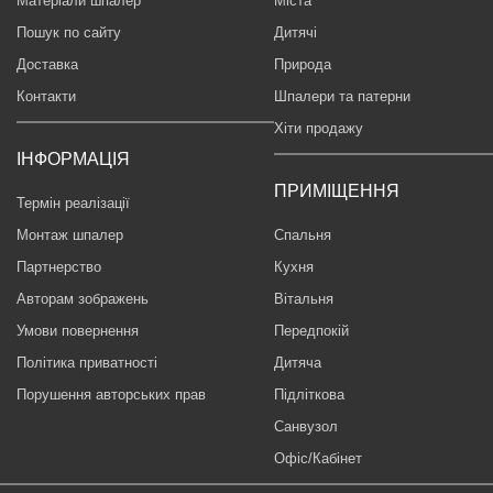
Матеріали шпалер
Міста
Пошук по сайту
Дитячі
Доставка
Природа
Контакти
Шпалери та патерни
Хіти продажу
ІНФОРМАЦІЯ
ПРИМІЩЕННЯ
Термін реалізації
Монтаж шпалер
Спальня
Партнерство
Кухня
Авторам зображень
Вітальня
Умови повернення
Передпокій
Політика приватності
Дитяча
Порушення авторських прав
Підліткова
Санвузол
Офіс/Кабінет