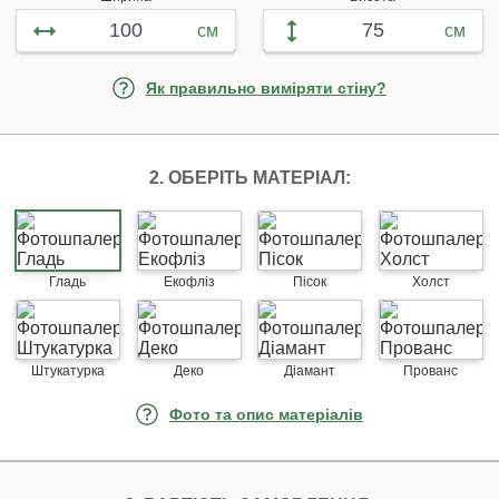
см
см
Як правильно виміряти стіну?
2. ОБЕРІТЬ МАТЕРІАЛ:
Гладь
Екофліз
Пісок
Холст
Штукатурка
Деко
Діамант
Прованс
Фото та опис матеріалів