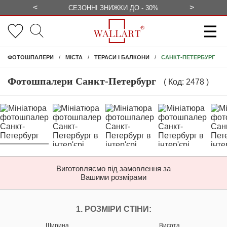
<
>
ЕЗКОШТОВНО
СЕЗОННІ ЗНИЖКИ ДО - 30%
КОНСУЛЬ
САНКТ-ПЕТЕРБУРГ
ФОТОШПАЛЕРИ
МІСТА
ТЕРАСИ І БАЛКОНИ
Фотошпалери Санкт-Петербург
( Код: 2478 )
Виготовляємо під замовлення за
Вашими розмірами
НАЛАШТУЙТЕ ФОТ
1. РОЗМІРИ СТІНИ:
Ширина
Висота