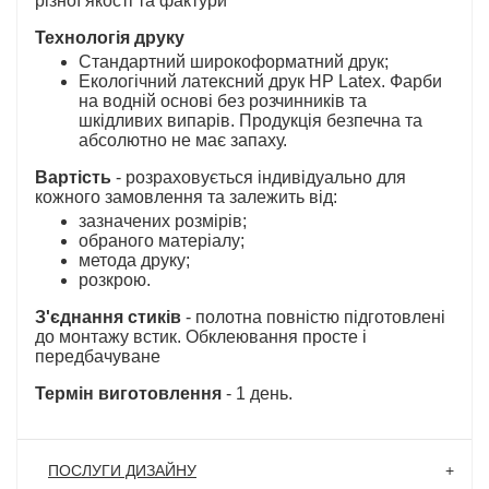
різної якості та фактури
Технологія друку
Стандартний широкоформатний друк;
Екологічний латексний друк HP Latex. Фарби
на водній основі без розчинників та
шкідливих випарів. Продукція безпечна та
абсолютно не має запаху.
Вартість
- розраховується індивідуально для
кожного замовлення та залежить від:
зазначених розмірів;
обраного матеріалу;
метода друку;
розкрою.
З'єднання стиків
- полотна повністю підготовлені
до монтажу встик. Обклеювання просте і
передбачуване
Термін виготовлення
- 1 день.
ПОСЛУГИ ДИЗАЙНУ