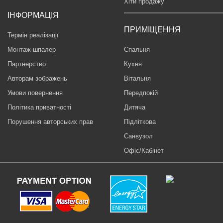
Хіти продажу
ІНФОРМАЦІЯ
ПРИМІЩЕННЯ
Термін реалізації
Монтаж шпалер
Спальня
Партнерство
Кухня
Авторам зображень
Вітальня
Умови повернення
Передпокій
Політика приватності
Дитяча
Порушення авторських прав
Підліткова
Санвузол
Офіс/Кабінет