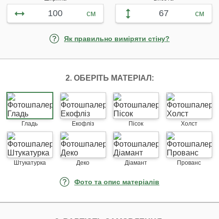
см
см
Як правильно виміряти стіну?
2. ОБЕРІТЬ МАТЕРІАЛ:
Гладь
Екофліз
Пісок
Холст
Штукатурка
Деко
Діамант
Прованс
Фото та опис матеріалів