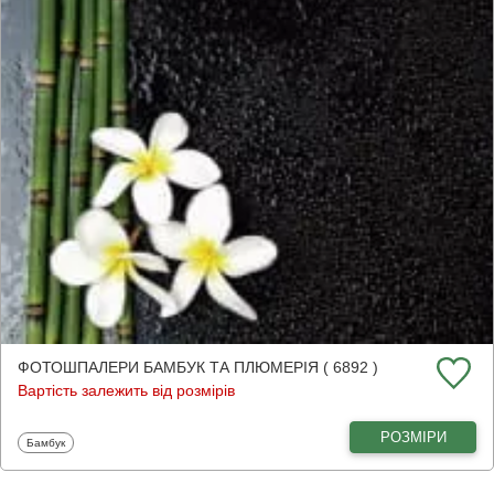
ФОТОШПАЛЕРИ БАМБУК ТА ПЛЮМЕРІЯ ( 6892 )
Вартість залежить від розмірів
РОЗМІРИ
Фотошпалери
Бамбук