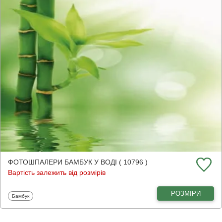
ФОТОШПАЛЕРИ БАМБУК У ВОДІ ( 10796 )
Вартість залежить від розмірів
РОЗМІРИ
Фотошпалери
Бамбук