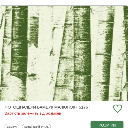
ФОТОШПАЛЕРИ БАМБУК МАЛЮНОК ( 5176 )
Вартість залежить від розмірів
РОЗМІРИ
Фотошпалери
Фотошпалери
Бамбук
Китайський стиль