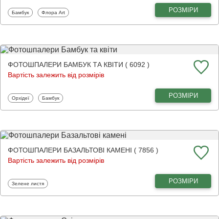
РОЗМІРИ
Фотошпалери
Фотошпалери
Бамбук
Флора Art
ФОТОШПАЛЕРИ БАМБУК ТА КВІТИ ( 6092 )
Вартість залежить від розмірів
РОЗМІРИ
Фотошпалери
Фотошпалери
Орхідеї
Бамбук
ФОТОШПАЛЕРИ БАЗАЛЬТОВІ КАМЕНІ ( 7856 )
Вартість залежить від розмірів
РОЗМІРИ
Фотошпалери
Зелене листя