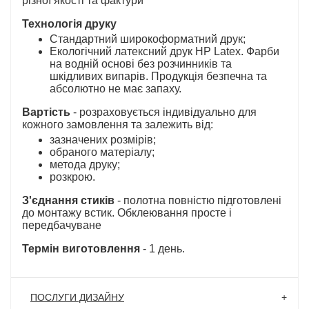
різної якості та фактури
Технологія друку
Стандартний широкоформатний друк;
Екологічний латексний друк HP Latex. Фарби
на водній основі без розчинників та
шкідливих випарів. Продукція безпечна та
абсолютно не має запаху.
Вартість
- розраховується індивідуально для
кожного замовлення та залежить від:
зазначених розмірів;
обраного матеріалу;
метода друку;
розкрою.
З'єднання стиків
- полотна повністю підготовлені
до монтажу встик. Обклеювання просте і
передбачуване
Термін виготовлення
- 1 день.
ПОСЛУГИ ДИЗАЙНУ