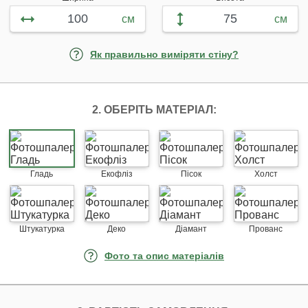
см
см
Як правильно виміряти стіну?
2. ОБЕРІТЬ МАТЕРІАЛ:
Гладь
Екофліз
Пісок
Холст
Штукатурка
Деко
Діамант
Прованс
Фото та опис матеріалів