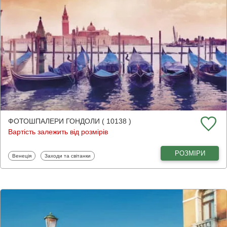
ФОТОШПАЛЕРИ ГОНДОЛИ ( 10138 )
Вартість залежить від розмірів
РОЗМІРИ
Фотошпалери
Фотошпалери
Венеція
Заходи та світанки