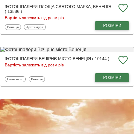
ФОТОШПАЛЕРИ ПЛОЩА СВЯТОГО МАРКА, ВЕНЕЦІЯ
( 13586 )
Вартість залежить від розмірів
РОЗМІРИ
Фотошпалери
Фотошпалери
Венеція
Архітектура
ФОТОШПАЛЕРИ ВЕЧІРНЄ МІСТО ВЕНЕЦІЯ ( 10144 )
Вартість залежить від розмірів
РОЗМІРИ
Фотошпалери
Фотошпалери
Нічне місто
Венеція