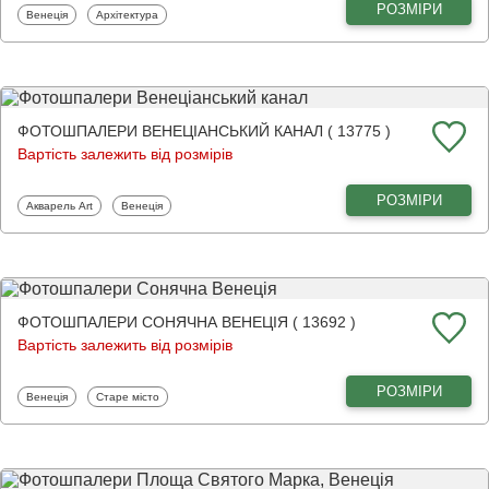
РОЗМІРИ
Фотошпалери
Фотошпалери
Венеція
Архітектура
ФОТОШПАЛЕРИ ВЕНЕЦІАНСЬКИЙ КАНАЛ ( 13775 )
Вартість залежить від розмірів
РОЗМІРИ
Фотошпалери
Фотошпалери
Акварель Art
Венеція
ФОТОШПАЛЕРИ СОНЯЧНА ВЕНЕЦІЯ ( 13692 )
Вартість залежить від розмірів
РОЗМІРИ
Фотошпалери
Фотошпалери
Венеція
Старе місто