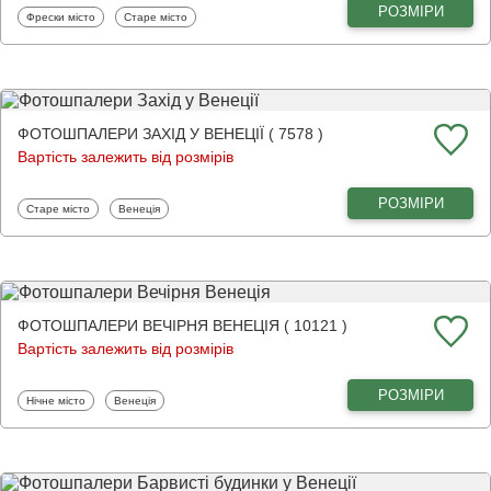
РОЗМІРИ
Фотошпалери
Фотошпалери
Фрески місто
Старе місто
ФОТОШПАЛЕРИ ЗАХІД У ВЕНЕЦІЇ ( 7578 )
Вартість залежить від розмірів
РОЗМІРИ
Фотошпалери
Фотошпалери
Старе місто
Венеція
ФОТОШПАЛЕРИ ВЕЧІРНЯ ВЕНЕЦІЯ ( 10121 )
Вартість залежить від розмірів
РОЗМІРИ
Фотошпалери
Фотошпалери
Нічне місто
Венеція