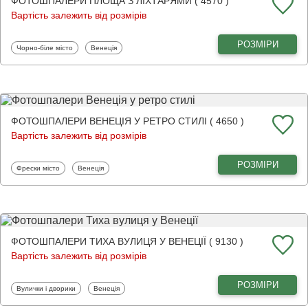
ФОТОШПАЛЕРИ ПЛОЩА З ЛІХТАРЯМИ ( 4570 )
Вартість залежить від розмірів
РОЗМІРИ
Фотошпалери
Фотошпалери
Чорно-біле місто
Венеція
ФОТОШПАЛЕРИ ВЕНЕЦІЯ У РЕТРО СТИЛІ ( 4650 )
Вартість залежить від розмірів
РОЗМІРИ
Фотошпалери
Фотошпалери
Фрески місто
Венеція
ФОТОШПАЛЕРИ ТИХА ВУЛИЦЯ У ВЕНЕЦІЇ ( 9130 )
Вартість залежить від розмірів
РОЗМІРИ
Фотошпалери
Фотошпалери
Вулички і дворики
Венеція