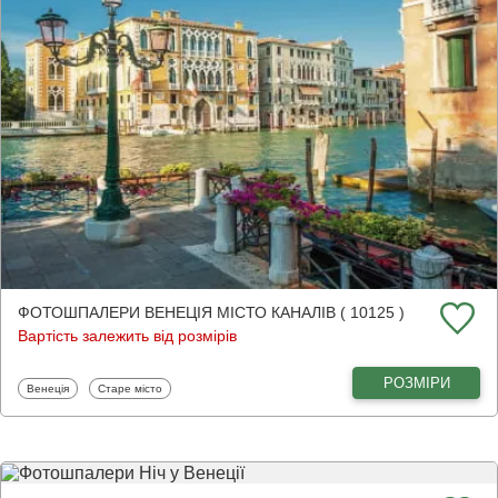
ФОТОШПАЛЕРИ ВЕНЕЦІЯ МІСТО КАНАЛІВ ( 10125 )
Вартість залежить від розмірів
РОЗМІРИ
Фотошпалери
Фотошпалери
Венеція
Старе місто