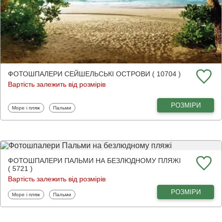
ФОТОШПАЛЕРИ СЕЙШЕЛЬСЬКІ ОСТРОВИ ( 10704 )
Вартість залежить від розмірів
РОЗМІРИ
Фотошпалери
Фотошпалери
Море і пляж
Пальми
ФОТОШПАЛЕРИ ПАЛЬМИ НА БЕЗЛЮДНОМУ ПЛЯЖІ
( 5721 )
Вартість залежить від розмірів
РОЗМІРИ
Фотошпалери
Фотошпалери
Море і пляж
Пальми