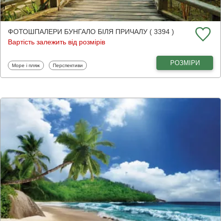
ФОТОШПАЛЕРИ БУНГАЛО БІЛЯ ПРИЧАЛУ ( 3394 )
Вартість залежить від розмірів
РОЗМІРИ
Фотошпалери
Фотошпалери
Море і пляж
Перспективи