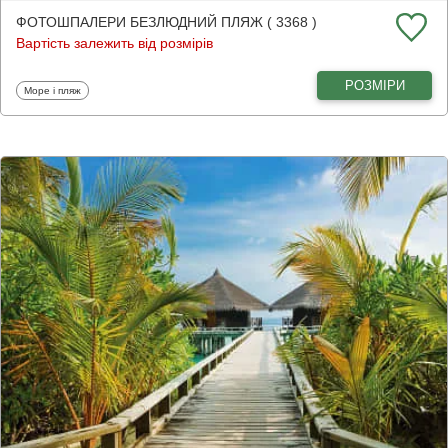
ФОТОШПАЛЕРИ БЕЗЛЮДНИЙ ПЛЯЖ ( 3368 )
Вартість залежить від розмірів
РОЗМІРИ
Фотошпалери
Море і пляж