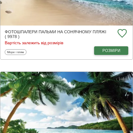
ФОТОШПАЛЕРИ ПАЛЬМИ НА СОНЯЧНОМУ ПЛЯЖІ
( 9978 )
Вартість залежить від розмірів
РОЗМІРИ
Фотошпалери
Море і пляж