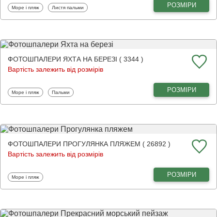
РОЗМІРИ
Фотошпалери
Фотошпалери
Море і пляж
Листя пальми
ФОТОШПАЛЕРИ ЯХТА НА БЕРЕЗІ ( 3344 )
Вартість залежить від розмірів
РОЗМІРИ
Фотошпалери
Фотошпалери
Море і пляж
Пальми
ФОТОШПАЛЕРИ ПРОГУЛЯНКА ПЛЯЖЕМ ( 26892 )
Вартість залежить від розмірів
РОЗМІРИ
Фотошпалери
Море і пляж