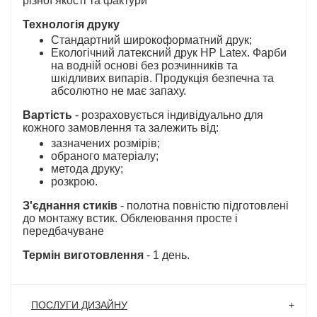
різної якості та фактури
Технологія друку
Стандартний широкоформатний друк;
Екологічний латексний друк HP Latex. Фарби
на водній основі без розчинників та
шкідливих випарів. Продукція безпечна та
абсолютно не має запаху.
Вартість
- розраховується індивідуально для
кожного замовлення та залежить від:
зазначених розмірів;
обраного матеріалу;
метода друку;
розкрою.
З'єднання стиків
- полотна повністю підготовлені
до монтажу встик. Обклеювання просте і
передбачуване
Термін виготовлення
- 1 день.
ПОСЛУГИ ДИЗАЙНУ