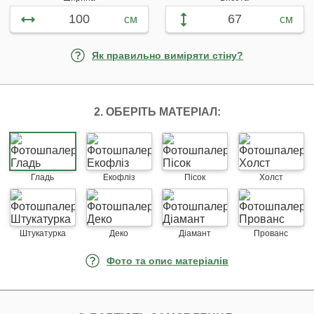
см
см
Як правильно виміряти стіну?
2. ОБЕРІТЬ МАТЕРІАЛ:
Гладь
Екофліз
Пісок
Холст
Штукатурка
Деко
Діамант
Прованс
Фото та опис матеріалів