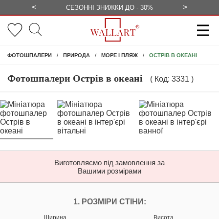
<
>
ЕЗКОШТОВНО
СЕЗОННІ ЗНИЖКИ ДО - 30%
КОНСУЛЬ
ОСТРІВ В ОКЕАНІ
ФОТОШПАЛЕРИ
ПРИРОДА
МОРЕ І ПЛЯЖ
Фотошпалери Острів в океані
( Код: 3331 )
Виготовляємо під замовлення за
Вашими розмірами
НАЛАШТУЙТЕ ФОТ
1. РОЗМІРИ СТІНИ:
Ширина
Висота