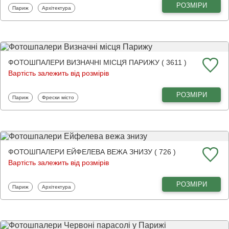
РОЗМІРИ
Фотошпалери
Фотошпалери
Париж
Архітектура
ФОТОШПАЛЕРИ ВИЗНАЧНІ МІСЦЯ ПАРИЖУ ( 3611 )
Вартість залежить від розмірів
РОЗМІРИ
Фотошпалери
Фотошпалери
Париж
Фрески місто
ФОТОШПАЛЕРИ ЕЙФЕЛЕВА ВЕЖА ЗНИЗУ ( 726 )
Вартість залежить від розмірів
РОЗМІРИ
Фотошпалери
Фотошпалери
Париж
Архітектура