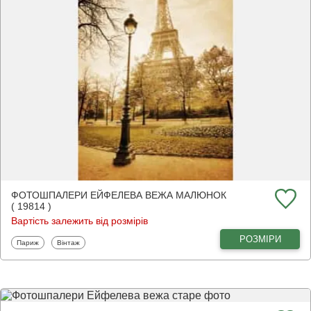
ФОТОШПАЛЕРИ ЕЙФЕЛЕВА ВЕЖА МАЛЮНОК
( 19814 )
Вартість залежить від розмірів
РОЗМІРИ
Фотошпалери
Фотошпалери
Париж
Вінтаж