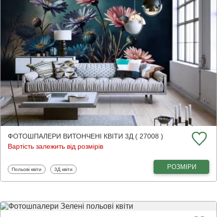
ФОТОШПАЛЕРИ ВИТОНЧЕНІ КВІТИ 3Д ( 27008 )
Вартість залежить від розмірів
РОЗМІРИ
Фотошпалери
Фотошпалери
Польові квіти
3Д квіти