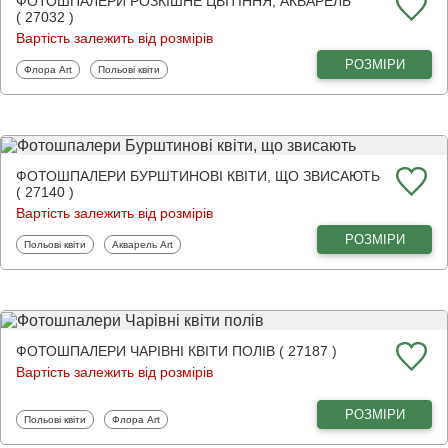
ФОТОШПАЛЕРИ РОЗКІШНЕ ЦВІТІННЯ, АКВАРЕЛЬ
( 27032 )
Вартість залежить від розмірів
РОЗМІРИ
Фотошпалери
Фотошпалери
Флора Art
Польові квіти
ФОТОШПАЛЕРИ БУРШТИНОВІ КВІТИ, ЩО ЗВИСАЮТЬ
( 27140 )
Вартість залежить від розмірів
РОЗМІРИ
Фотошпалери
Фотошпалери
Польові квіти
Акварель Art
ФОТОШПАЛЕРИ ЧАРІВНІ КВІТИ ПОЛІВ ( 27187 )
Вартість залежить від розмірів
РОЗМІРИ
Фотошпалери
Фотошпалери
Польові квіти
Флора Art