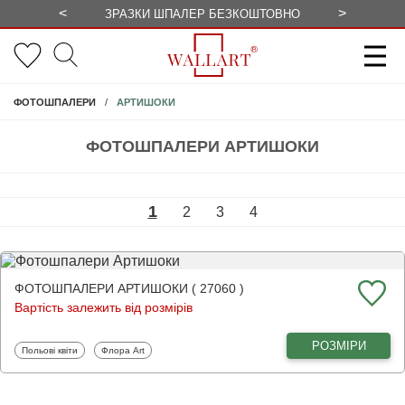
<
>
ЗРАЗКИ ШПАЛЕР БЕЗКОШТОВНО
СЕЗОННІ 
АРТИШОКИ
ФОТОШПАЛЕРИ
ФОТОШПАЛЕРИ АРТИШОКИ
1
2
3
4
ФОТОШПАЛЕРИ АРТИШОКИ ( 27060 )
Вартість залежить від розмірів
РОЗМІРИ
Фотошпалери
Фотошпалери
Польові квіти
Флора Art