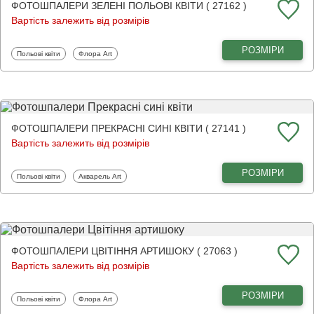
ФОТОШПАЛЕРИ ЗЕЛЕНІ ПОЛЬОВІ КВІТИ ( 27162 )
Вартість залежить від розмірів
РОЗМІРИ
Фотошпалери
Фотошпалери
Польові квіти
Флора Art
ФОТОШПАЛЕРИ ПРЕКРАСНІ СИНІ КВІТИ ( 27141 )
Вартість залежить від розмірів
РОЗМІРИ
Фотошпалери
Фотошпалери
Польові квіти
Акварель Art
ФОТОШПАЛЕРИ ЦВІТІННЯ АРТИШОКУ ( 27063 )
Вартість залежить від розмірів
РОЗМІРИ
Фотошпалери
Фотошпалери
Польові квіти
Флора Art