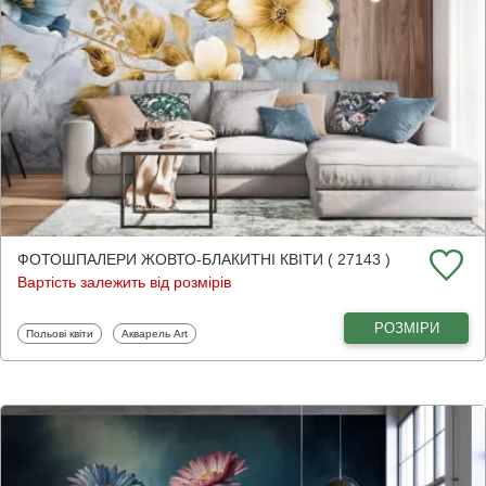
ФОТОШПАЛЕРИ ЖОВТО-БЛАКИТНІ КВІТИ ( 27143 )
Вартість залежить від розмірів
РОЗМІРИ
Фотошпалери
Фотошпалери
Польові квіти
Акварель Art