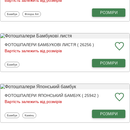
Вартість залежить від розмірів
РОЗМІРИ
Фотошпалери
Фотошпалери
Бамбук
Флора Art
ФОТОШПАЛЕРИ БАМБУКОВІ ЛИСТЯ ( 26256 )
Вартість залежить від розмірів
РОЗМІРИ
Фотошпалери
Бамбук
ФОТОШПАЛЕРИ ЯПОНСЬКИЙ БАМБУК ( 25942 )
Вартість залежить від розмірів
РОЗМІРИ
Фотошпалери
Фотошпалери
Бамбук
Камінь