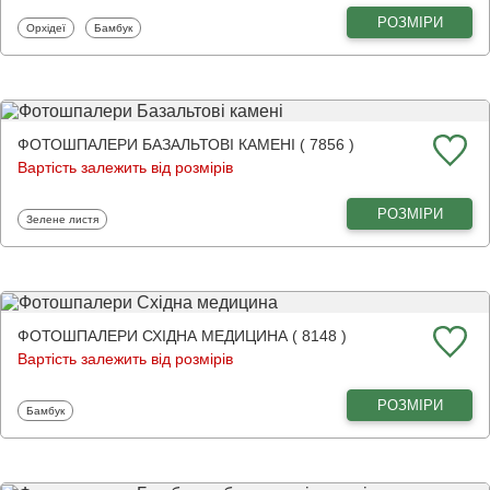
РОЗМІРИ
Фотошпалери
Фотошпалери
Орхідеї
Бамбук
ФОТОШПАЛЕРИ БАЗАЛЬТОВІ КАМЕНІ ( 7856 )
Вартість залежить від розмірів
РОЗМІРИ
Фотошпалери
Зелене листя
ФОТОШПАЛЕРИ СХІДНА МЕДИЦИНА ( 8148 )
Вартість залежить від розмірів
РОЗМІРИ
Фотошпалери
Бамбук