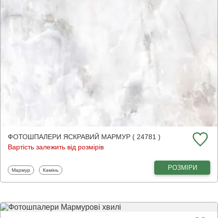
ФОТОШПАЛЕРИ ЯСКРАВИЙ МАРМУР ( 24781 )
Вартість залежить від розмірів
РОЗМІРИ
Фотошпалери
Фотошпалери
Мармур
Камінь