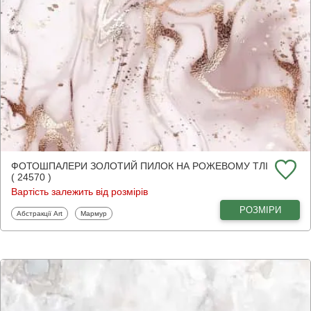
ФОТОШПАЛЕРИ ЗОЛОТИЙ ПИЛОК НА РОЖЕВОМУ ТЛІ
( 24570 )
Вартість залежить від розмірів
РОЗМІРИ
Фотошпалери
Фотошпалери
Абстракції Art
Мармур