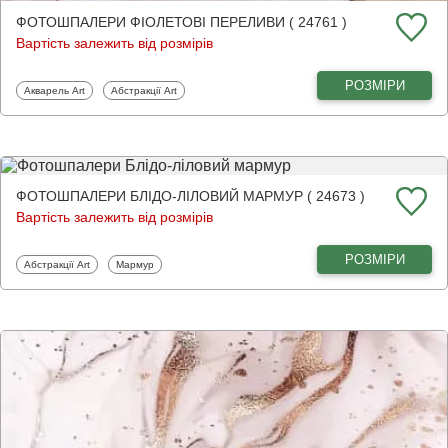
ФОТОШПАЛЕРИ ФІОЛЕТОВІ ПЕРЕЛИВИ ( 24761 )
Вартість залежить від розмірів
РОЗМІРИ
Фотошпалери
Фотошпалери
Акварель Art
Абстракції Art
ФОТОШПАЛЕРИ БЛІДО-ЛІЛОВИЙ МАРМУР ( 24673 )
Вартість залежить від розмірів
РОЗМІРИ
Фотошпалери
Фотошпалери
Абстракції Art
Мармур