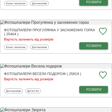
РОЗМІРИ
Фотошпалери
Фотошпалери
Казки і малюнки
Для малюків
ФОТОШПАЛЕРИ ПРОГУЛЯНКА У ЗАСНІЖЕНИХ ГОРАХ
( 25464 )
Вартість залежить від розмірів
РОЗМІРИ
Фотошпалери
Фотошпалери
Казки і малюнки
Для малюків
ФОТОШПАЛЕРИ ВЕСЕЛА ПОДОРОЖ ( 25819 )
Вартість залежить від розмірів
РОЗМІРИ
Фотошпалери
Фотошпалери
Для малюків
Дитячі Art