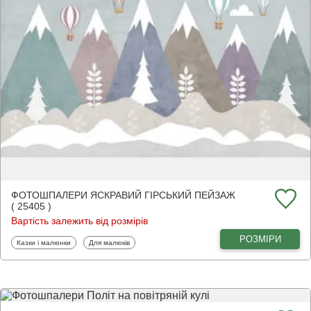
ФОТОШПАЛЕРИ ЯСКРАВИЙ ГІРСЬКИЙ ПЕЙЗАЖ
( 25405 )
Вартість залежить від розмірів
РОЗМІРИ
Фотошпалери
Фотошпалери
Казки і малюнки
Для малюків