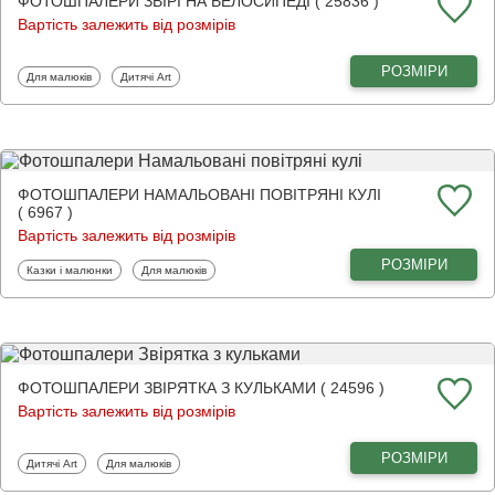
ФОТОШПАЛЕРИ ЗВІРІ НА ВЕЛОСИПЕДІ ( 25836 )
Вартість залежить від розмірів
РОЗМІРИ
Фотошпалери
Фотошпалери
Для малюків
Дитячі Art
ФОТОШПАЛЕРИ НАМАЛЬОВАНІ ПОВІТРЯНІ КУЛІ
( 6967 )
Вартість залежить від розмірів
РОЗМІРИ
Фотошпалери
Фотошпалери
Казки і малюнки
Для малюків
ФОТОШПАЛЕРИ ЗВІРЯТКА З КУЛЬКАМИ ( 24596 )
Вартість залежить від розмірів
РОЗМІРИ
Фотошпалери
Фотошпалери
Дитячі Art
Для малюків