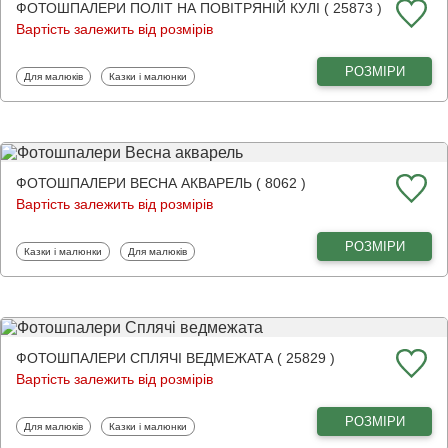
ФОТОШПАЛЕРИ ПОЛІТ НА ПОВІТРЯНІЙ КУЛІ ( 25873 )
Вартість залежить від розмірів
РОЗМІРИ
Фотошпалери
Фотошпалери
Для малюків
Казки і малюнки
ФОТОШПАЛЕРИ ВЕСНА АКВАРЕЛЬ ( 8062 )
Вартість залежить від розмірів
РОЗМІРИ
Фотошпалери
Фотошпалери
Казки і малюнки
Для малюків
ФОТОШПАЛЕРИ СПЛЯЧІ ВЕДМЕЖАТА ( 25829 )
Вартість залежить від розмірів
РОЗМІРИ
Фотошпалери
Фотошпалери
Для малюків
Казки і малюнки