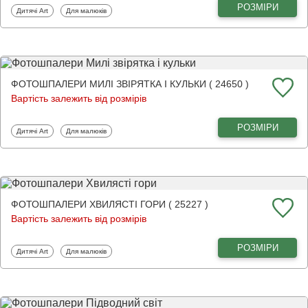
РОЗМІРИ
Фотошпалери
Фотошпалери
Дитячі Art
Для малюків
ФОТОШПАЛЕРИ МИЛІ ЗВІРЯТКА І КУЛЬКИ ( 24650 )
Вартість залежить від розмірів
РОЗМІРИ
Фотошпалери
Фотошпалери
Дитячі Art
Для малюків
ФОТОШПАЛЕРИ ХВИЛЯСТІ ГОРИ ( 25227 )
Вартість залежить від розмірів
РОЗМІРИ
Фотошпалери
Фотошпалери
Дитячі Art
Для малюків