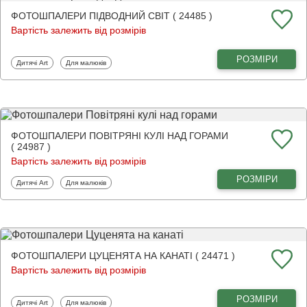
ФОТОШПАЛЕРИ ПІДВОДНИЙ СВІТ ( 24485 )
Вартість залежить від розмірів
РОЗМІРИ
Фотошпалери
Фотошпалери
Дитячі Art
Для малюків
ФОТОШПАЛЕРИ ПОВІТРЯНІ КУЛІ НАД ГОРАМИ
( 24987 )
Вартість залежить від розмірів
РОЗМІРИ
Фотошпалери
Фотошпалери
Дитячі Art
Для малюків
ФОТОШПАЛЕРИ ЦУЦЕНЯТА НА КАНАТІ ( 24471 )
Вартість залежить від розмірів
РОЗМІРИ
Фотошпалери
Фотошпалери
Дитячі Art
Для малюків