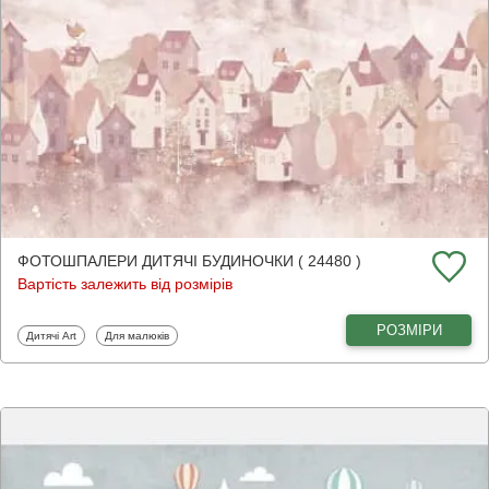
ФОТОШПАЛЕРИ ДИТЯЧІ БУДИНОЧКИ ( 24480 )
Вартість залежить від розмірів
РОЗМІРИ
Фотошпалери
Фотошпалери
Дитячі Art
Для малюків