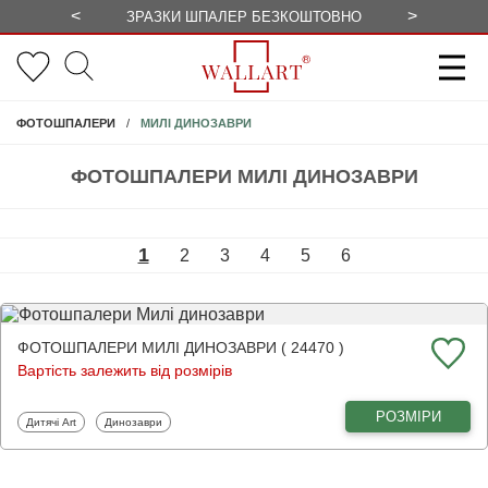
<
>
ЗРАЗКИ ШПАЛЕР БЕЗКОШТОВНО
СЕЗОННІ 
МИЛІ ДИНОЗАВРИ
ФОТОШПАЛЕРИ
ФОТОШПАЛЕРИ МИЛІ ДИНОЗАВРИ
1
2
3
4
5
6
ФОТОШПАЛЕРИ МИЛІ ДИНОЗАВРИ ( 24470 )
Вартість залежить від розмірів
РОЗМІРИ
Фотошпалери
Фотошпалери
Дитячі Art
Динозаври