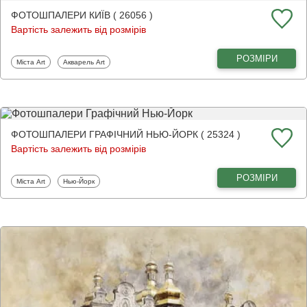
ФОТОШПАЛЕРИ КИЇВ ( 26056 )
Вартість залежить від розмірів
РОЗМІРИ
Фотошпалери
Фотошпалери
Міста Art
Акварель Art
ФОТОШПАЛЕРИ ГРАФІЧНИЙ НЬЮ-ЙОРК ( 25324 )
Вартість залежить від розмірів
РОЗМІРИ
Фотошпалери
Фотошпалери
Міста Art
Нью-Йорк