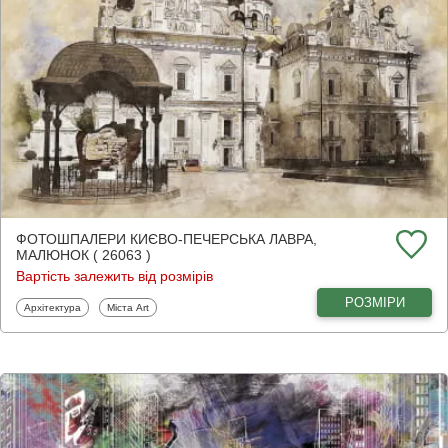
ФОТОШПАЛЕРИ КИЄВО-ПЕЧЕРСЬКА ЛАВРА,
МАЛЮНОК ( 26063 )
Вартість залежить від розмірів
РОЗМІРИ
Фотошпалери
Фотошпалери
Архітектура
Міста Art