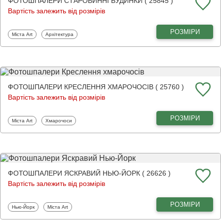
ФОТОШПАЛЕРИ СТАРОВИННІ БУДИНКИ ( 25845 )
Вартість залежить від розмірів
РОЗМІРИ
Фотошпалери
Фотошпалери
Міста Art
Архітектура
ФОТОШПАЛЕРИ КРЕСЛЕННЯ ХМАРОЧОСІВ ( 25760 )
Вартість залежить від розмірів
РОЗМІРИ
Фотошпалери
Фотошпалери
Міста Art
Хмарочоси
ФОТОШПАЛЕРИ ЯСКРАВИЙ НЬЮ-ЙОРК ( 26626 )
Вартість залежить від розмірів
РОЗМІРИ
Фотошпалери
Фотошпалери
Нью-Йорк
Міста Art