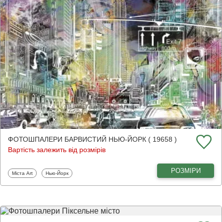
ФОТОШПАЛЕРИ БАРВИСТИЙ НЬЮ-ЙОРК ( 19658 )
Вартість залежить від розмірів
РОЗМІРИ
Фотошпалери
Фотошпалери
Міста Art
Нью-Йорк