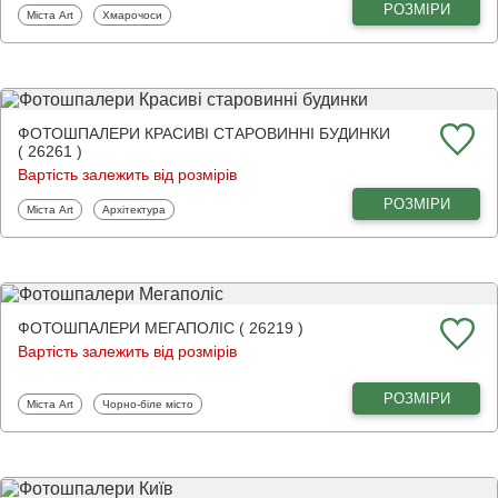
РОЗМІРИ
Фотошпалери
Фотошпалери
Міста Art
Хмарочоси
ФОТОШПАЛЕРИ КРАСИВІ СТАРОВИННІ БУДИНКИ
( 26261 )
Вартість залежить від розмірів
РОЗМІРИ
Фотошпалери
Фотошпалери
Міста Art
Архітектура
ФОТОШПАЛЕРИ МЕГАПОЛІС ( 26219 )
Вартість залежить від розмірів
РОЗМІРИ
Фотошпалери
Фотошпалери
Міста Art
Чорно-біле місто