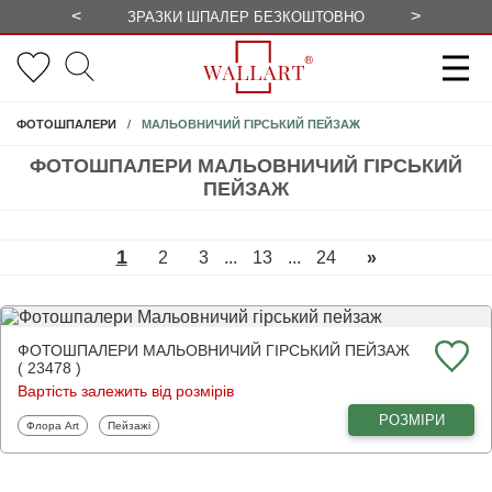
<
>
ЗРАЗКИ ШПАЛЕР БЕЗКОШТОВНО
СЕЗОННІ 
МАЛЬОВНИЧИЙ ГІРСЬКИЙ ПЕЙЗАЖ
ФОТОШПАЛЕРИ
ФОТОШПАЛЕРИ МАЛЬОВНИЧИЙ ГІРСЬКИЙ
ПЕЙЗАЖ
1
2
3
...
13
...
24
»
ФОТОШПАЛЕРИ МАЛЬОВНИЧИЙ ГІРСЬКИЙ ПЕЙЗАЖ
( 23478 )
Вартість залежить від розмірів
РОЗМІРИ
Фотошпалери
Фотошпалери
Флора Art
Пейзажі