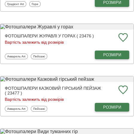
РОЗМІРИ
Фотошпалери
Фотошпалери
Градієнт Art
Гори
ФОТОШПАЛЕРИ ЖУРАВЛІ У ГОРАХ ( 23476 )
Вартість залежить від розмірів
РОЗМІРИ
Фотошпалери
Фотошпалери
Акварель Art
Пейзажі
ФОТОШПАЛЕРИ КАЗКОВИЙ ГІРСЬКИЙ ПЕЙЗАЖ
( 23477 )
Вартість залежить від розмірів
РОЗМІРИ
Фотошпалери
Фотошпалери
Акварель Art
Пейзажі