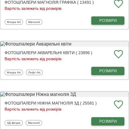
ФОТОШПАЛЕРИ МАГНОЛІЯ ГРАФІКА ( 13491 )
Вартість залежить від розмірів
РОЗМІРИ
Фотошпалери
Фотошпалери
Флора Art
Магнолії
ФОТОШПАЛЕРИ АКВАРЕЛЬНІ КВІТИ ( 23896 )
Вартість залежить від розмірів
РОЗМІРИ
Фотошпалери
Фотошпалери
Флора Art
Лофт Art
ФОТОШПАЛЕРИ НІЖНА МАГНОЛІЯ 3Д ( 25581 )
Вартість залежить від розмірів
РОЗМІРИ
Фотошпалери
Фотошпалери
3Д фігури
Магнолії