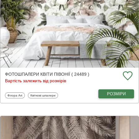
ФОТОШПАЛЕРИ КВІТИ ПІВОНІЇ ( 24489 )
Вартість залежить від розмірів
РОЗМІРИ
Фотошпалери
Фотошпалери
Флора Art
Квіткові шпалери