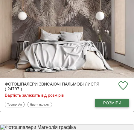
ФОТОШПАЛЕРИ ЗВИСАЮЧІ ПАЛЬМОВІ ЛИСТЯ
( 24797 )
Вартість залежить від розмірів
РОЗМІРИ
Фотошпалери
Фотошпалери
Тропіки Art
Листя пальми