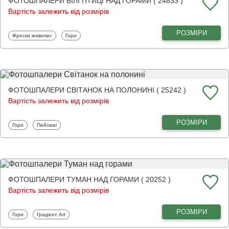
ФОТОШПАЛЕРИ БІЛІ ПТИЦІ НАД ГОРАМИ ( 24833 )
Вартість залежить від розмірів
РОЗМІРИ
Фотошпалери
Фотошпалери
Фрески живопис
Гори
ФОТОШПАЛЕРИ СВІТАНОК НА ПОЛОНИНІ ( 25242 )
Вартість залежить від розмірів
РОЗМІРИ
Фотошпалери
Фотошпалери
Гори
Пейзажі
ФОТОШПАЛЕРИ ТУМАН НАД ГОРАМИ ( 20252 )
Вартість залежить від розмірів
РОЗМІРИ
Фотошпалери
Фотошпалери
Гори
Градієнт Art