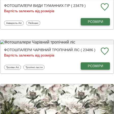
ФОТОШПАЛЕРИ ВИДИ ТУМАННИХ ГІР ( 23479 )
Вартість залежить від розмірів
РОЗМІРИ
Фотошпалери
Фотошпалери
Акварель Art
Пейзажі
ФОТОШПАЛЕРИ ЧАРІВНИЙ ТРОПІЧНИЙ ЛІС ( 23486 )
Вартість залежить від розмірів
РОЗМІРИ
Фотошпалери
Фотошпалери
Тропіки Art
Тропічні листя