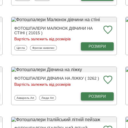
ФОТОШПАЛЕРИ МАЛЮНОК ДІВЧИНИ НА
СТІНІ ( 21015 )
Вартість залежить від розмірів
РОЗМІРИ
Фотошпалери
Фотошпалери
Цегла
Фрески живопис
ФОТОШПАЛЕРИ ДІВЧИНА НА ЛІЖКУ ( 3262 )
Вартість залежить від розмірів
РОЗМІРИ
Фотошпалери
Фотошпалери
Акварель Art
Люди Art