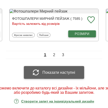
ФОТОШПАЛЕРИ МИРНИЙ ПЕЙЗАЖ ( 7585 )
Вартість залежить від розмірів
РОЗМІРИ
Фотошпалери
Фотошпалери
Фрески живопис
Пейзажі
1
2
3
Показати наступні
ожемо включити до каталогу всі дизайни - їх мільйони, але 
або розробимо будь-який за Вашим запитом.
Створити запит на індивідуальний дизайн