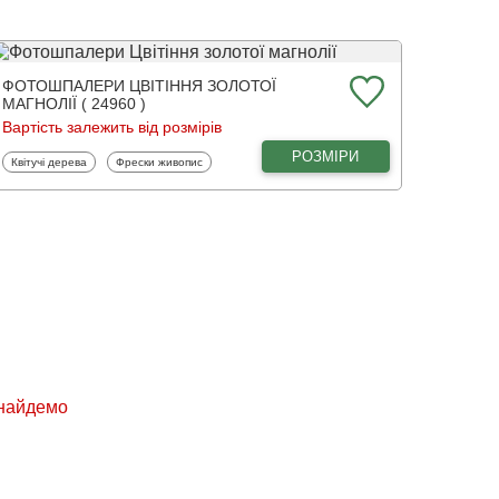
ФОТОШПАЛЕРИ ЦВІТІННЯ ЗОЛОТОЇ
МАГНОЛІЇ ( 24960 )
Вартість залежить від розмірів
РОЗМІРИ
Фотошпалери
Фотошпалери
Квітучі дерева
Фрески живопис
знайдемо