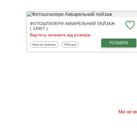
ФОТОШПАЛЕРИ АКВАРЕЛЬНИЙ ПЕЙЗАЖ
( 24907 )
Вартість залежить від розмірів
РОЗМІРИ
Фотошпалери
Фотошпалери
Фрески живопис
Пейзажі
Ми не м