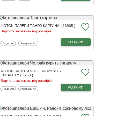
ФОТОШПАЛЕРИ ТАНГО КАРТИНА ( 13965 )
Вартість залежить від розмірів
РОЗМІРИ
Фотошпалери
Фотошпалери
Люди Art
Акварель Art
ФОТОШПАЛЕРИ ЧОЛОВІК КУРИТЬ
СИГАРЕТУ ( 3259 )
Вартість залежить від розмірів
РОЗМІРИ
Фотошпалери
Фотошпалери
Люди Art
Акварель Art