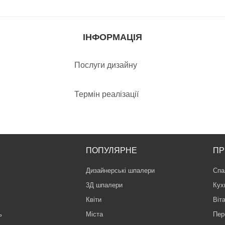
ІНФОРМАЦІЯ
Послуги дизайну
Термін реалізації
ПОПУЛЯРНЕ
ПР
Дизайнерські шпалери
Спа
3Д шпалери
Кух
Квіти
Віт
ь
Міста
Пер