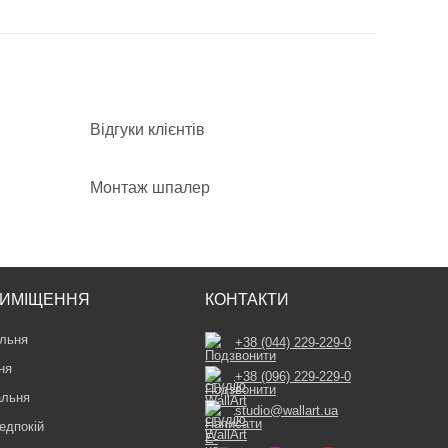
Відгуки клієнтів
Монтаж шпалер
ИМІЩЕННЯ
КОНТАКТИ
льня
+38 (044) 229-229-0
ня
+38 (096) 229-229-0
альня
studio@wallart.ua
едпокій