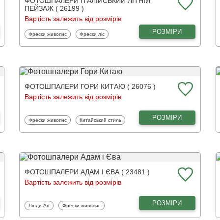
ФОТОШПАЛЕРИ ІТАЛІЙСЬКИЙ ЛІТНІЙ
ПЕЙЗАЖ ( 26199 )
Вартість залежить від розмірів
РОЗМІРИ
Фотошпалери
Фотошпалери
Фрески живопис
Фрески ліс
ФОТОШПАЛЕРИ ГОРИ КИТАЮ ( 26076 )
Вартість залежить від розмірів
РОЗМІРИ
Фотошпалери
Фотошпалери
Фрески живопис
Китайський стиль
ФОТОШПАЛЕРИ АДАМ І ЄВА ( 23481 )
Вартість залежить від розмірів
РОЗМІРИ
Фотошпалери
Фотошпалери
Люди Art
Фрески живопис