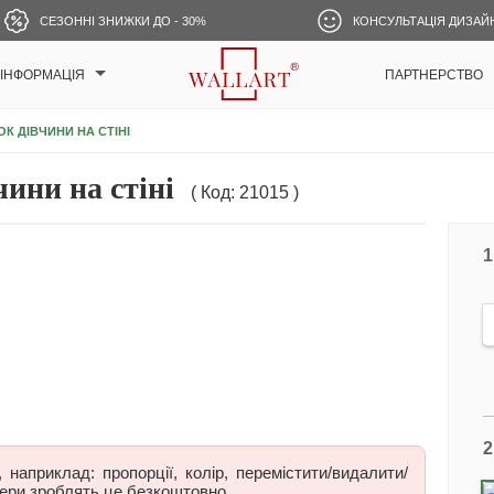
СЕЗОННІ ЗНИЖКИ ДО - 30%
КОНСУЛЬТАЦІЯ ДИЗАЙ
ІНФОРМАЦІЯ
ПАРТНЕРСТВО
К ДІВЧИНИ НА СТІНІ
ни на стіні
( Код: 21015 )
1
2
наприклад: пропорції, колір, перемістити/видалити/
ери зроблять це безкоштовно.