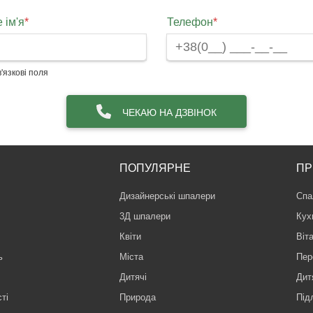
 ім'я
*
Телефон
*
'язкові поля
ЧЕКАЮ НА ДЗВІНОК
ПОПУЛЯРНЕ
ПР
Дизайнерські шпалери
Спа
3Д шпалери
Кух
Квіти
Віт
ь
Міста
Пер
Дитячі
Дит
ті
Природа
Під