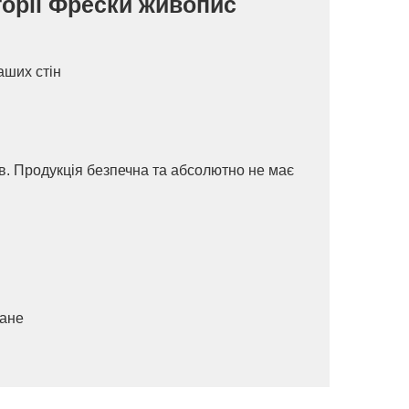
горії Фрески живопис
аших стін
ів. Продукція безпечна та абсолютно не має
ване