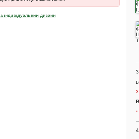
на індивідуальний дизайн
3
В
З
В
*
4