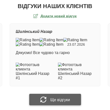
ВІДГУКИ НАШИХ КЛІЄНТІВ
Додати новий відгук
а оцінка
Шилінський Назар
ер замовлення
23.07.2026
Дякуємо! Все чудово та гарно
е ім'я
 відгук
Прикріпити фотографію
Ще відгуки
Надіслати відгук