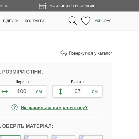
НЕРА
МАГАЗИНИ ПО ВСІЙ УКРАЇНІ
ВІДГУКИ
КОНТАКТИ
УКР
/
РУС
Повернутися у каталог
НАЛАШТУЙТЕ ФОТОШПАЛЕРИ ВІДПОВІ
. РОЗМІРИ СТІНИ:
Ширина
Висота
см
см
Як правильно виміряти стіну?
. ОБЕРІТЬ МАТЕРІАЛ: