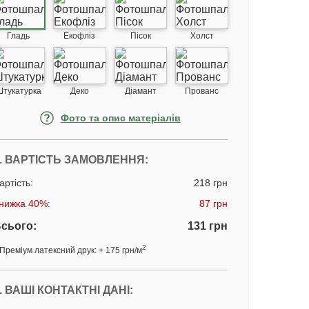
Гладь
Екофліз
Пісок
Холст
Штукатурка
Деко
Діамант
Прованс
Фото та опис матеріалів
. ВАРТІСТЬ ЗАМОВЛЕННЯ:
артість:
218 грн
нижка 40%:
87 грн
сього:
131 грн
2
Преміум латексний друк: + 175 грн/м
. ВАШІ КОНТАКТНІ ДАНІ: