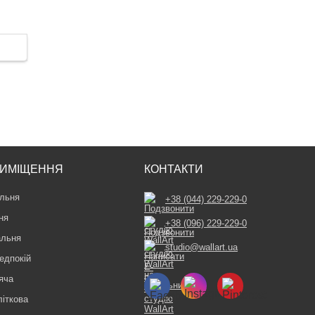
ИМІЩЕННЯ
КОНТАКТИ
льня
+38 (044) 229-229-0
ня
+38 (096) 229-229-0
альня
studio@wallart.ua
едпокій
яча
літкова