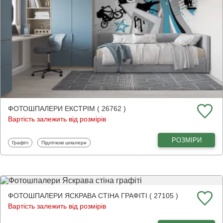
ФОТОШПАЛЕРИ ЕКСТРІМ ( 26762 )
Вартість залежить від розмірів
РОЗМІРИ
Фотошпалери
Фотошпалери
Графіті
Підліткові шпалери
ФОТОШПАЛЕРИ ЯСКРАВА СТІНА ГРАФІТІ ( 27105 )
Вартість залежить від розмірів