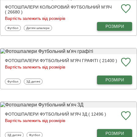
ФОТОШПАЛЕРИ КОЛЬОРОВИЙ ФУТБОЛЬНИЙ М'ЯЧ
( 26680 )
Вартість залежить від розмірів
РОЗМІРИ
Фотошпалери
Фотошпалери
Футбол
Дитячі шпалери
ФОТОШПАЛЕРИ ФУТБОЛЬНИЙ М'ЯЧ ГРАФІТІ ( 21400 )
Вартість залежить від розмірів
РОЗМІРИ
Фотошпалери
Фотошпалери
Футбол
3Д дитячі
ФОТОШПАЛЕРИ ФУТБОЛЬНИЙ М'ЯЧ 3Д ( 12496 )
Вартість залежить від розмірів
РОЗМІРИ
Фотошпалери
Фотошпалери
3Д дитячі
Футбол