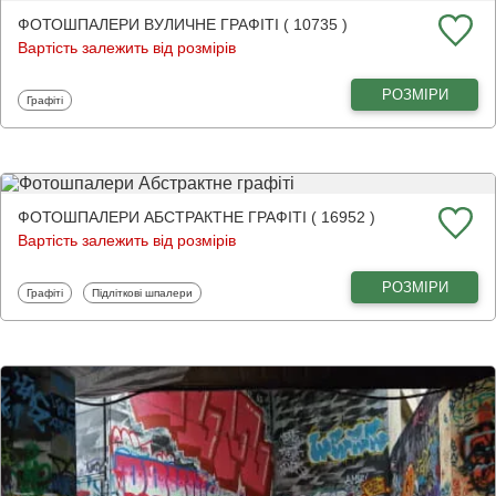
ФОТОШПАЛЕРИ ВУЛИЧНЕ ГРАФІТІ ( 10735 )
Вартість залежить від розмірів
РОЗМІРИ
Фотошпалери
Графіті
ФОТОШПАЛЕРИ АБСТРАКТНЕ ГРАФІТІ ( 16952 )
Вартість залежить від розмірів
РОЗМІРИ
Фотошпалери
Фотошпалери
Графіті
Підліткові шпалери