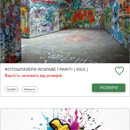
ФОТОШПАЛЕРИ ЯСКРАВЕ ГРАФІТІ ( 6915 )
Вартість залежить від розмірів
РОЗМІРИ
Фотошпалери
Фотошпалери
Графіті
Кімнати