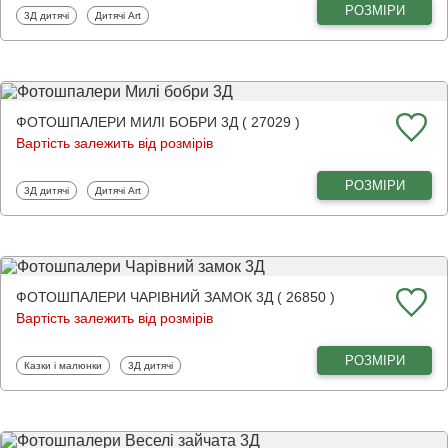
РОЗМІРИ
Фотошпалери
Фотошпалери
3Д дитячі
Дитячі Art
ФОТОШПАЛЕРИ МИЛІ БОБРИ 3Д ( 27029 )
Вартість залежить від розмірів
РОЗМІРИ
Фотошпалери
Фотошпалери
3Д дитячі
Дитячі Art
ФОТОШПАЛЕРИ ЧАРІВНИЙ ЗАМОК 3Д ( 26850 )
Вартість залежить від розмірів
РОЗМІРИ
Фотошпалери
Фотошпалери
Казки і малюнки
3Д дитячі