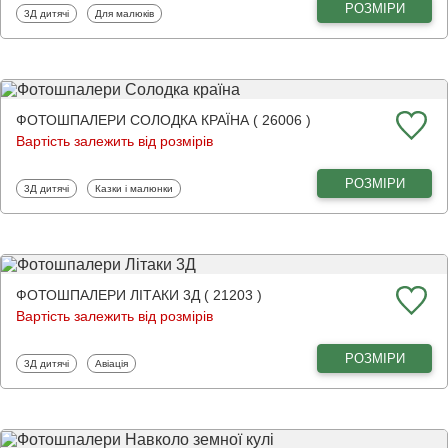
РОЗМІРИ
Фотошпалери
Фотошпалери
3Д дитячі
Для малюків
ФОТОШПАЛЕРИ СОЛОДКА КРАЇНА ( 26006 )
Вартість залежить від розмірів
РОЗМІРИ
Фотошпалери
Фотошпалери
3Д дитячі
Казки і малюнки
ФОТОШПАЛЕРИ ЛІТАКИ 3Д ( 21203 )
Вартість залежить від розмірів
РОЗМІРИ
Фотошпалери
Фотошпалери
3Д дитячі
Авіація