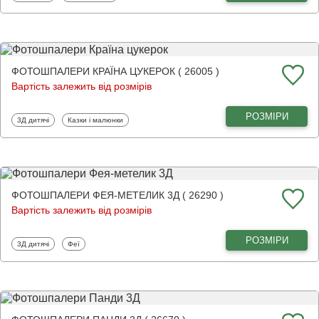
ФОТОШПАЛЕРИ КРАЇНА ЦУКЕРОК ( 26005 )
Вартість залежить від розмірів
РОЗМІРИ
Фотошпалери
Фотошпалери
3Д дитячі
Казки і малюнки
ФОТОШПАЛЕРИ ФЕЯ-МЕТЕЛИК 3Д ( 26290 )
Вартість залежить від розмірів
РОЗМІРИ
Фотошпалери
Фотошпалери
3Д дитячі
Феї