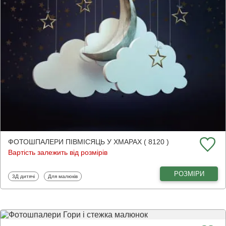
ФОТОШПАЛЕРИ ПІВМІСЯЦЬ У ХМАРАХ ( 8120 )
Вартість залежить від розмірів
РОЗМІРИ
Фотошпалери
Фотошпалери
3Д дитячі
Для малюків