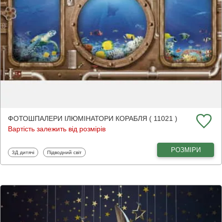
ФОТОШПАЛЕРИ ІЛЮМІНАТОРИ КОРАБЛЯ ( 11021 )
Вартість залежить від розмірів
РОЗМІРИ
Фотошпалери
Фотошпалери
3Д дитячі
Підводний світ