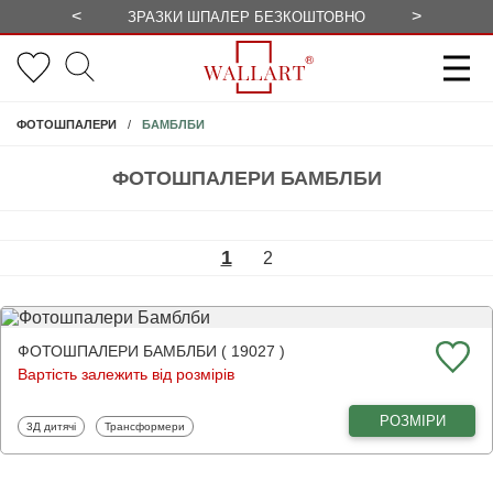
<
>
ЗРАЗКИ ШПАЛЕР БЕЗКОШТОВНО
СЕЗОННІ 
БАМБЛБИ
ФОТОШПАЛЕРИ
ФОТОШПАЛЕРИ БАМБЛБИ
1
2
ФОТОШПАЛЕРИ БАМБЛБИ ( 19027 )
Вартість залежить від розмірів
РОЗМІРИ
Фотошпалери
Фотошпалери
3Д дитячі
Трансформери