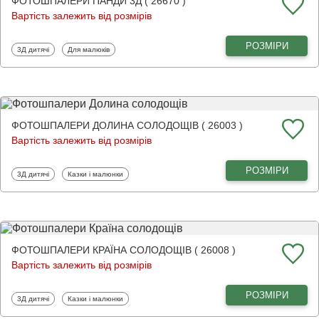
ФОТОШПАЛЕРИ ПАНДИ 3Д ( 26670 )
Вартість залежить від розмірів
РОЗМІРИ
Фотошпалери
Фотошпалери
3Д дитячі
Для малюків
ФОТОШПАЛЕРИ ДОЛИНА СОЛОДОЩІВ ( 26003 )
Вартість залежить від розмірів
РОЗМІРИ
Фотошпалери
Фотошпалери
3Д дитячі
Казки і малюнки
ФОТОШПАЛЕРИ КРАЇНА СОЛОДОЩІВ ( 26008 )
Вартість залежить від розмірів
РОЗМІРИ
Фотошпалери
Фотошпалери
3Д дитячі
Казки і малюнки