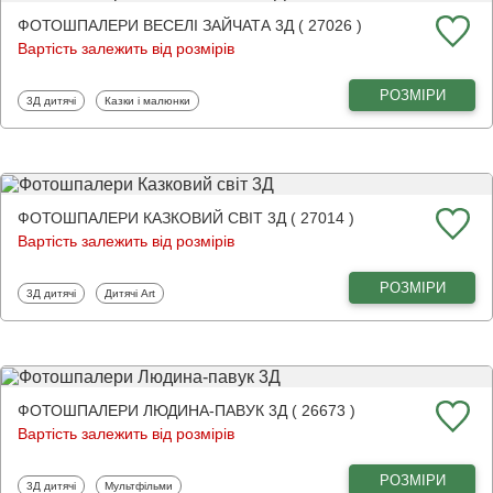
ФОТОШПАЛЕРИ ВЕСЕЛІ ЗАЙЧАТА 3Д ( 27026 )
Вартість залежить від розмірів
РОЗМІРИ
Фотошпалери
Фотошпалери
3Д дитячі
Казки і малюнки
ФОТОШПАЛЕРИ КАЗКОВИЙ СВІТ 3Д ( 27014 )
Вартість залежить від розмірів
РОЗМІРИ
Фотошпалери
Фотошпалери
3Д дитячі
Дитячі Art
ФОТОШПАЛЕРИ ЛЮДИНА-ПАВУК 3Д ( 26673 )
Вартість залежить від розмірів
РОЗМІРИ
Фотошпалери
Фотошпалери
3Д дитячі
Мультфільми