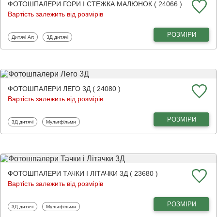
ФОТОШПАЛЕРИ ГОРИ І СТЕЖКА МАЛЮНОК ( 24066 )
Вартість залежить від розмірів
РОЗМІРИ
Фотошпалери
Фотошпалери
Дитячі Art
3Д дитячі
ФОТОШПАЛЕРИ ЛЕГО 3Д ( 24080 )
Вартість залежить від розмірів
РОЗМІРИ
Фотошпалери
Фотошпалери
3Д дитячі
Мультфільми
ФОТОШПАЛЕРИ ТАЧКИ І ЛІТАЧКИ 3Д ( 23680 )
Вартість залежить від розмірів
РОЗМІРИ
Фотошпалери
Фотошпалери
3Д дитячі
Мультфільми