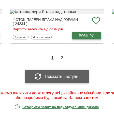
ФОТОШПАЛЕРИ ЛІТАКИ НАД ГОРАМИ
( 24234 )
Вартість залежить від розмірів
РОЗМІРИ
Фотошпалери
Фотошпалери
Дитячі Art
Для хлопчиків
1
2
Показати наступні
ожемо включити до каталогу всі дизайни - їх мільйони, але 
або розробимо будь-який за Вашим запитом.
Створити запит на індивідуальний дизайн