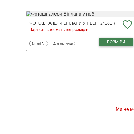
ФОТОШПАЛЕРИ БІПЛАНИ У НЕБІ ( 24181 )
Вартість залежить від розмірів
РОЗМІРИ
Фотошпалери
Фотошпалери
Дитячі Art
Для хлопчиків
Ми не м