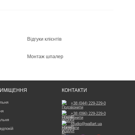
Відгуки клієнтів
Монтаж шпалер
ИМІЩЕННЯ
КОНТАКТИ
льня
+38 (044) 229-229-0
ня
+38 (096) 229-229-0
альня
studio@wallart.ua
едпокій