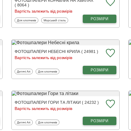
ФОТОШПАЛЕРИ КОРАБЛИК НА ХВИЛЯХ
( 8064 )
Вартість залежить від розмірів
РОЗМІРИ
Фотошпалери
Фотошпалери
Для хлопчиків
Морський стиль
ФОТОШПАЛЕРИ НЕБЕСНІ КРИЛА ( 24981 )
Вартість залежить від розмірів
РОЗМІРИ
Фотошпалери
Фотошпалери
Дитячі Art
Для хлопчиків
ФОТОШПАЛЕРИ ГОРИ ТА ЛІТАКИ ( 24232 )
Вартість залежить від розмірів
РОЗМІРИ
Фотошпалери
Фотошпалери
Дитячі Art
Для хлопчиків