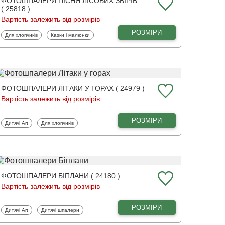
ФОТОШПАЛЕРИ ПІСНЯ ЛІСОВИХ ЗВІРІВ
( 25818 )
Вартість залежить від розмірів
РОЗМІРИ
Фотошпалери
Фотошпалери
Для хлопчиків
Казки і малюнки
ФОТОШПАЛЕРИ ЛІТАКИ У ГОРАХ ( 24979 )
Вартість залежить від розмірів
РОЗМІРИ
Фотошпалери
Фотошпалери
Дитячі Art
Для хлопчиків
ФОТОШПАЛЕРИ БІПЛАНИ ( 24180 )
Вартість залежить від розмірів
РОЗМІРИ
Фотошпалери
Фотошпалери
Дитячі Art
Дитячі шпалери