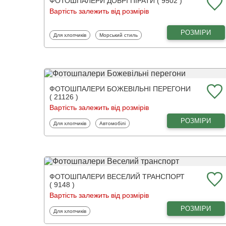
ФОТОШПАЛЕРИ ДОБРІ ПІРАТИ ( 9502 )
Вартість залежить від розмірів
РОЗМІРИ
Фотошпалери
Фотошпалери
Для хлопчиків
Морський стиль
ФОТОШПАЛЕРИ БОЖЕВІЛЬНІ ПЕРЕГОНИ
( 21126 )
Вартість залежить від розмірів
РОЗМІРИ
Фотошпалери
Фотошпалери
Для хлопчиків
Автомобілі
ФОТОШПАЛЕРИ ВЕСЕЛИЙ ТРАНСПОРТ
( 9148 )
Вартість залежить від розмірів
РОЗМІРИ
Фотошпалери
Для хлопчиків