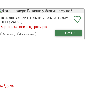
ФОТОШПАЛЕРИ БІПЛАНИ У БЛАКИТНОМУ
НЕБІ ( 24182 )
Вартість залежить від розмірів
РОЗМІРИ
Фотошпалери
Фотошпалери
Дитячі Art
Для хлопчиків
знайдемо