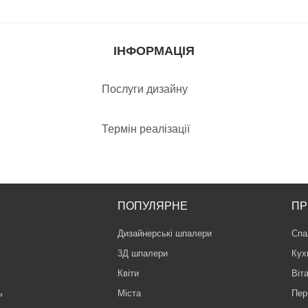
ІНФОРМАЦІЯ
Послуги дизайну
Термін реалізації
ПОПУЛЯРНЕ
ПР
Дизайнерські шпалери
Спа
3Д шпалери
Кух
Квіти
Віт
ь
Міста
Пер