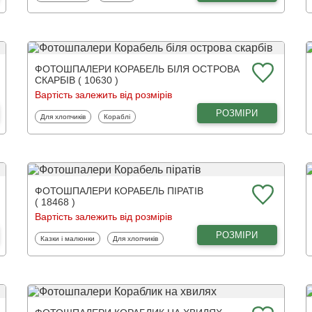
ФОТОШПАЛЕРИ КОРАБЕЛЬ БІЛЯ ОСТРОВА
СКАРБІВ ( 10630 )
Вартість залежить від розмірів
РОЗМІРИ
Фотошпалери
Фотошпалери
Для хлопчиків
Кораблі
ФОТОШПАЛЕРИ КОРАБЕЛЬ ПІРАТІВ
( 18468 )
Вартість залежить від розмірів
РОЗМІРИ
Фотошпалери
Фотошпалери
Казки і малюнки
Для хлопчиків