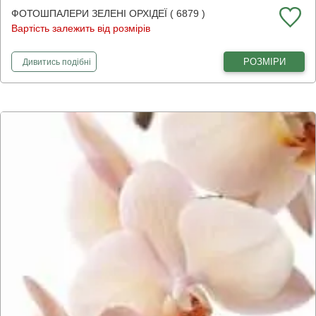
ФОТОШПАЛЕРИ ЗЕЛЕНІ ОРХІДЕЇ ( 6879 )
Вартість залежить від розмірів
фотошпалери
Зелені орхідеї
РОЗМІРИ
Дивитись
подібні