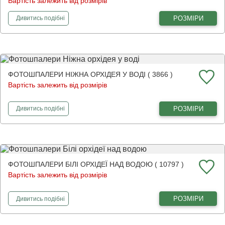
Вартість залежить від розмірів
фотошпалери
Велика біла орхідея та бамбук
РОЗМІРИ
Дивитись
подібні
ФОТОШПАЛЕРИ НІЖНА ОРХІДЕЯ У ВОДІ ( 3866 )
Вартість залежить від розмірів
фотошпалери
Ніжна орхідея у воді
РОЗМІРИ
Дивитись
подібні
ФОТОШПАЛЕРИ БІЛІ ОРХІДЕЇ НАД ВОДОЮ ( 10797 )
Вартість залежить від розмірів
фотошпалери
Білі орхідеї над водою
РОЗМІРИ
Дивитись
подібні