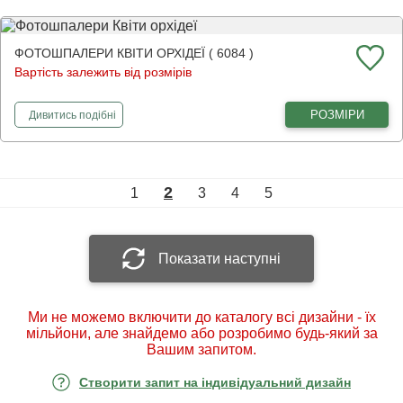
ФОТОШПАЛЕРИ КВІТИ ОРХІДЕЇ ( 6084 )
Вартість залежить від розмірів
фотошпалери
Квіти орхідеї
РОЗМІРИ
Дивитись
подібні
2
1
3
4
5
Показати наступні
Ми не можемо включити до каталогу всі дизайни - їх
мільйони, але знайдемо або розробимо будь-який за
Вашим запитом.
Створити запит на індивідуальний дизайн