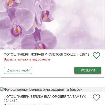
ФОТОШПАЛЕРИ ЯСКРАВІ ФІОЛЕТОВІ ОРХІДЕЇ ( 8257 )
Вартість залежить від розмірів
фотошпалери
Яскраві фіолетові орхідеї
РОЗМІРИ
Дивитись
подібні
ФОТОШПАЛЕРИ ВЕЛИКА БІЛА ОРХІДЕЯ ТА БАМБУК
( 14671 )