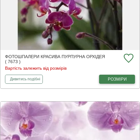
ФОТОШПАЛЕРИ КРАСИВА ПУРПУРНА ОРХІДЕЯ
( 7673 )
Вартість залежить від розмірів
фотошпалери
Красива пурпурна орхідея
РОЗМІРИ
Дивитись
подібні