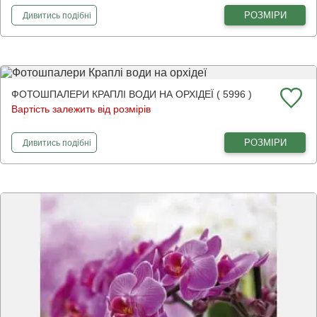
фотошпалери
Кремова орхідея
РОЗМІРИ
Дивитись
подібні
ФОТОШПАЛЕРИ КРАПЛІ ВОДИ НА ОРХІДЕЇ ( 5996 )
Вартість залежить від розмірів
фотошпалери
Краплі води на орхідеї
РОЗМІРИ
Дивитись
подібні