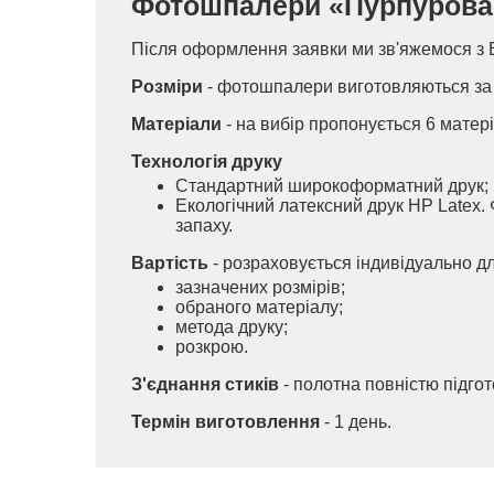
Фотошпалери «Пурпурова ор
Після оформлення заявки ми зв'яжемося з 
Розміри
- фотошпалери виготовляються за 
Матеріали
- на вибір пропонується 6 матері
Технологія друку
Стандартний широкоформатний друк;
Екологічний латексний друк HP Latex. 
запаху.
Вартість
- розраховується індивідуально д
зазначених розмірів;
обраного матеріалу;
метода друку;
розкрою.
З'єднання стиків
- полотна повністю підго
Термін виготовлення
- 1 день.