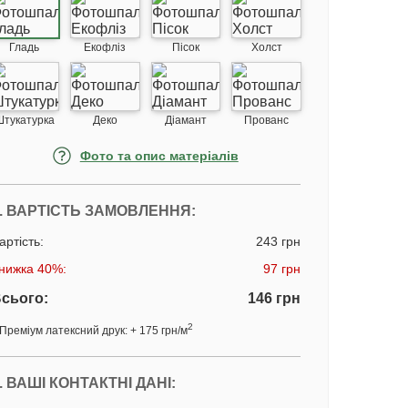
Гладь
Екофліз
Пісок
Холст
Штукатурка
Деко
Діамант
Прованс
Фото та опис матеріалів
. ВАРТІСТЬ ЗАМОВЛЕННЯ:
артість:
243 грн
нижка 40%:
97 грн
сього:
146 грн
2
Преміум латексний друк: + 175 грн/м
. ВАШІ КОНТАКТНІ ДАНІ: