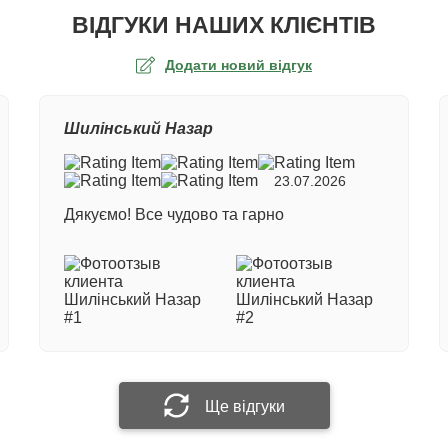
ВІДГУКИ НАШИХ КЛІЄНТІВ
Додати новий відгук
а оцінка
Шилінський Назар
ер замовлення
23.07.2026
Дякуємо! Все чудово та гарно
е ім'я
 відгук
Прикріпити фотографію
Ще відгуки
Надіслати відгук