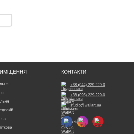
ИМІЩЕННЯ
КОНТАКТИ
льня
+38 (044) 229-229-0
ня
+38 (096) 229-229-0
альня
studio@wallart.ua
едпокій
яча
літкова