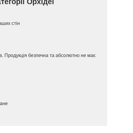
тегорії Орхідеї
аших стін
ів. Продукція безпечна та абсолютно не має
ване