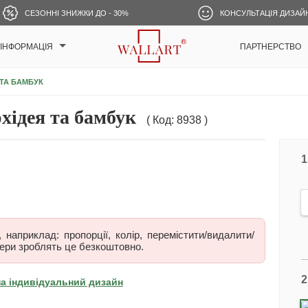
СЕЗОННІ ЗНИЖКИ ДО - 30%
КОНСУЛЬТАЦІЯ ДИЗАЙ
ІНФОРМАЦІЯ
ПАРТНЕРСТВО
 ТА БАМБУК
ідея та бамбук
( Код: 8938 )
1
наприклад: пропорції, колір, перемістити/видалити/
ери зроблять це безкоштовно.
2
на індивідуальний дизайн