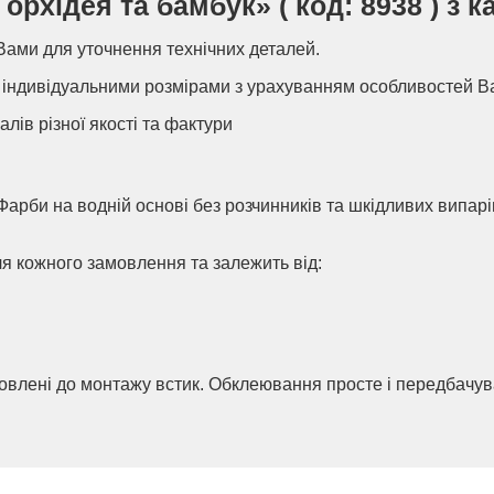
хідея та бамбук» ( код: 8938 ) з ка
Вами для уточнення технічних деталей.
індивідуальними розмірами з урахуванням особливостей В
алів різної якості та фактури
Фарби на водній основі без розчинників та шкідливих випар
ля кожного замовлення та залежить від:
товлені до монтажу встик. Обклеювання просте і передбачу