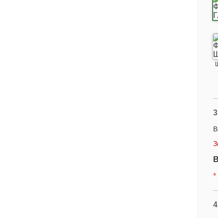
3
В
З
В
*
4