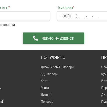
 ім'я
*
Телефон
*
'язкові поля
ЧЕКАЮ НА ДЗВІНОК
ПОПУЛЯРНЕ
ПР
Дизайнерські шпалери
Спа
3Д шпалери
Кух
Квіти
Віт
ь
Міста
Пер
Дитячі
Дит
ті
Природа
Під