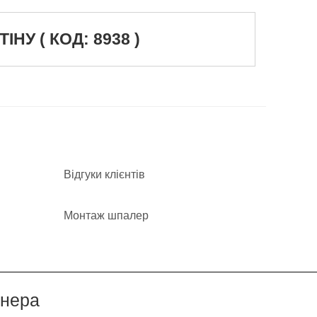
У ( КОД: 8938 )
Відгуки клієнтів
Монтаж шпалер
йнера