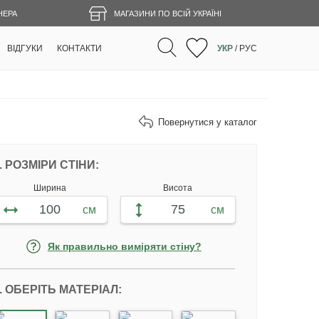
НЕРА
МАГАЗИНИ ПО ВСІЙ УКРАЇНІ
ВІДГУКИ
КОНТАКТИ
УКР
/
РУС
Повернутися у каталог
НАЛАШТУЙТЕ ФОТОШПАЛЕРИ ВІДПОВІ
. РОЗМІРИ СТІНИ:
Ширина
Висота
см
см
Як правильно виміряти стіну?
. ОБЕРІТЬ МАТЕРІАЛ: