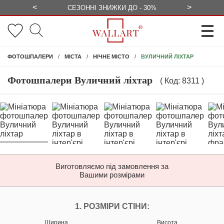
<
>
ЕЗКОШТОВНО
СЕЗОННІ ЗНИЖКИ ДО - 30%
КОНСУЛЬ
ВУЛИЧНИЙ ЛІХТАР
ФОТОШПАЛЕРИ
МІСТА
НІЧНЕ МІСТО
Фотошпалери Вуличний ліхтар
( Код: 8311 )
Виготовляємо під замовлення за
Вашими розмірами
НАЛАШТУЙТЕ ФОТ
1. РОЗМІРИ СТІНИ:
Ширина
Висота