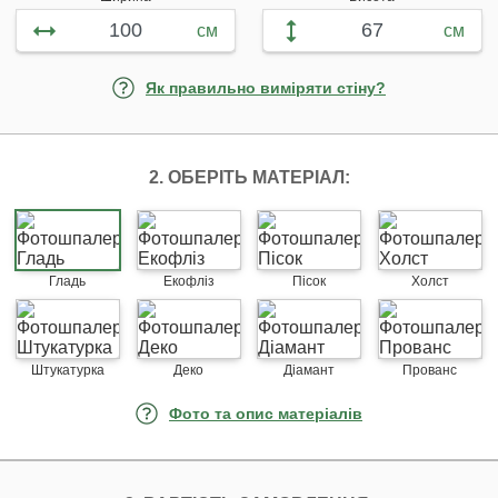
см
см
Як правильно виміряти стіну?
2. ОБЕРІТЬ МАТЕРІАЛ:
Гладь
Екофліз
Пісок
Холст
Штукатурка
Деко
Діамант
Прованс
Фото та опис матеріалів