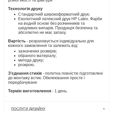
різної якості та фактури
Технологія друку
Стандартний широкоформатний друк;
Екологічний латексний друк HP Latex. Фарби
на водній основі без розчинників та
шкідливих випарів. Продукція безпечна та
абсолютно не має запаху.
Вартість
- розраховується індивідуально для
кожного замовлення та залежить від:
зазначених розмірів;
обраного матеріалу;
метода друку;
розкрою.
З'єднання стиків
- полотна повністю підготовлені
до монтажу встик. Обклеювання просте і
передбачуване
Термін виготовлення
- 1 день.
ПОСЛУГИ ДИЗАЙНУ