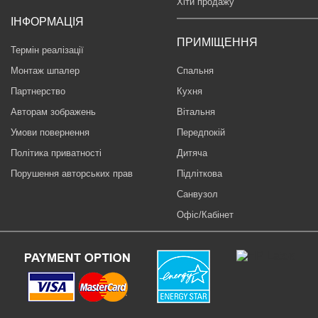
Хіти продажу
ІНФОРМАЦІЯ
ПРИМІЩЕННЯ
Термін реалізації
Монтаж шпалер
Спальня
Партнерство
Кухня
Авторам зображень
Вітальня
Умови повернення
Передпокій
Політика приватності
Дитяча
Порушення авторських прав
Підліткова
Санвузол
Офіс/Кабінет