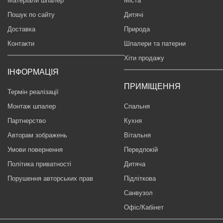
Матеріали шпалер
Міста
Пошук по сайту
Дитячі
Доставка
Природа
Контакти
Шпалери та патерни
Хіти продажу
ІНФОРМАЦІЯ
ПРИМІЩЕННЯ
Термін реалізації
Монтаж шпалер
Спальня
Партнерство
Кухня
Авторам зображень
Вітальня
Умови повернення
Передпокій
Політика приватності
Дитяча
Порушення авторських прав
Підліткова
Санвузол
Офіс/Кабінет