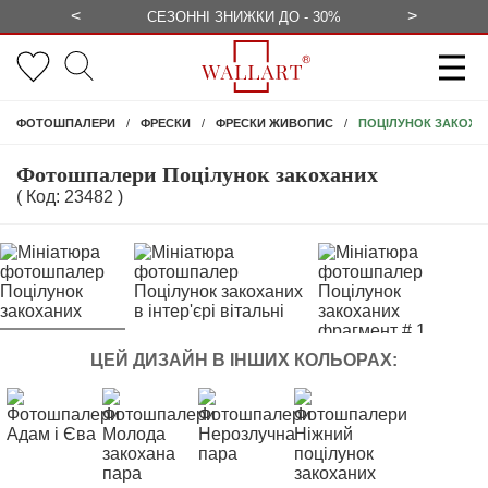
<
>
ЕЗКОШТОВНО
СЕЗОННІ ЗНИЖКИ ДО - 30%
КОНСУЛЬ
ПОЦІЛУНОК ЗАКОХА
ФОТОШПАЛЕРИ
ФРЕСКИ
ФРЕСКИ ЖИВОПИС
Фотошпалери Поцілунок закоханих
( Код: 23482 )
ЦЕЙ ДИЗАЙН В ІНШИХ КОЛЬОРАХ: