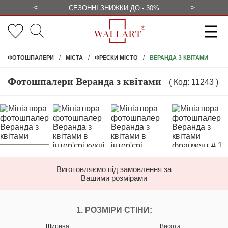
<
>
ЕЗКОШТОВНО
СЕЗОННІ ЗНИЖКИ ДО - 30%
КОНСУЛЬ
ВЕРАНДА З КВІТАМИ
ФОТОШПАЛЕРИ
МІСТА
ФРЕСКИ МІСТО
Фотошпалери Веранда з квітами
( Код: 11243 )
Виготовляємо під замовлення за
Вашими розмірами
НАЛАШТУЙТЕ ФОТ
1. РОЗМІРИ СТІНИ:
Ширина
Висота