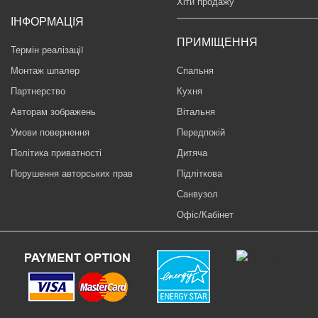
Хіти продажу
ІНФОРМАЦІЯ
ПРИМІЩЕННЯ
Термін реалізації
Монтаж шпалер
Спальня
Партнерство
Кухня
Авторам зображень
Вітальня
Умови повернення
Передпокій
Політика приватності
Дитяча
Порушення авторських прав
Підліткова
Санвузол
Офіс/Кабінет