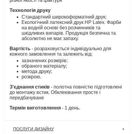
різної якості та фактури
Технологія друку
Стандартний широкоформатний друк;
Екологічний латексний друк HP Latex. Фарби
на водній основі без розчинників та
шкідливих випарів. Продукція безпечна та
абсолютно не має запаху.
Вартість
- розраховується індивідуально для
кожного замовлення та залежить від:
зазначених розмірів;
обраного матеріалу;
метода друку;
розкрою.
З'єднання стиків
- полотна повністю підготовлені
до монтажу встик. Обклеювання просте і
передбачуване
Термін виготовлення
- 1 день.
ПОСЛУГИ ДИЗАЙНУ