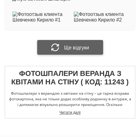
з вініловим покриттям на флізеліновій основі.
Виробництво Німеччина
Ваше ім'я
При виготовленні фотошпалер методом
екологічної технології друку HP Latex: +100 грн/
кв.м.
Ваш відгук
Ще відгуки
ФОТОШПАЛЕРИ ВЕРАНДА З
Прикріпити фотографію
КВІТАМИ НА СТІНУ ( КОД: 11243 )
Фотошпалери з верандою з квітами на стіну – це гарна яскрава
Надіслати відгук
фотокартина, яка не тільки додає особливу родзинку в антураж, а
і допомагає візуально розширити приміщення. Оскільки
фотошпалери виглядають дуже реалістично, вони створюють
Читати далі
гарну ілюзію, яка буде доречною в невеликих і темних
приміщеннях. Щоб зображення виглядало природньо яскраво,
біля нього варто встановити світильники денного світла. Вони
допоможуть створити ефект сонячного світла, завдяки чому
шпалери будуть виглядати просто ідеально. У нас можна купити