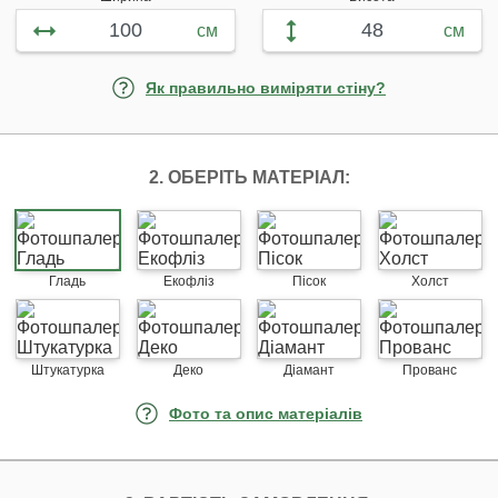
см
см
Як правильно виміряти стіну?
2. ОБЕРІТЬ МАТЕРІАЛ:
Гладь
Екофліз
Пісок
Холст
Штукатурка
Деко
Діамант
Прованс
Фото та опис матеріалів