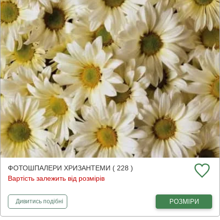
ФОТОШПАЛЕРИ ХРИЗАНТЕМИ ( 228 )
Вартість залежить від розмірів
фотошпалери
Хризантеми
РОЗМІРИ
Дивитись
подібні