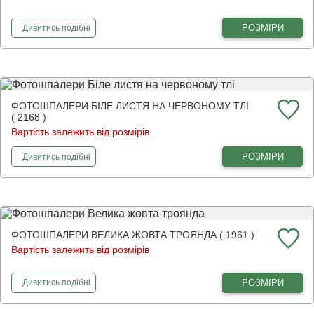
фотошпалери
Гарні червоні маки
РОЗМІРИ
Дивитись
подібні
ФОТОШПАЛЕРИ БІЛЕ ЛИСТЯ НА ЧЕРВОНОМУ ТЛІ
( 2168 )
Вартість залежить від розмірів
фотошпалери
Біле листя на червоному тлі
РОЗМІРИ
Дивитись
подібні
ФОТОШПАЛЕРИ ВЕЛИКА ЖОВТА ТРОЯНДА ( 1961 )
Вартість залежить від розмірів
фотошпалери
Велика жовта троянда
РОЗМІРИ
Дивитись
подібні