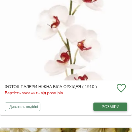
ФОТОШПАЛЕРИ НІЖНА БІЛА ОРХІДЕЯ ( 1910 )
Вартість залежить від розмірів
фотошпалери
Ніжна біла орхідея
РОЗМІРИ
Дивитись
подібні