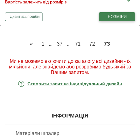
Вартість залежить від розмірів
фотошпалери
Пилові троянди
РОЗМІРИ
Дивитись
подібні
73
«
1
...
37
...
71
72
Ми не можемо включити до каталогу всі дизайни - їх
мільйони, але знайдемо або розробимо будь-який за
Вашим запитом.
Створити запит на індивідуальний дизайн
ІНФОРМАЦІЯ
Матеріали шпалер