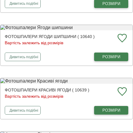
фотошпалери
Оливки на гілці
РОЗМІРИ
Дивитись
подібні
ФОТОШПАЛЕРИ ЯГОДИ ШИПШИНИ ( 10640 )
Вартість залежить від розмірів
фотошпалери
Ягоди шипшини
РОЗМІРИ
Дивитись
подібні
ФОТОШПАЛЕРИ КРАСИВІ ЯГОДИ ( 10639 )
Вартість залежить від розмірів
фотошпалери
Красиві ягоди
РОЗМІРИ
Дивитись
подібні