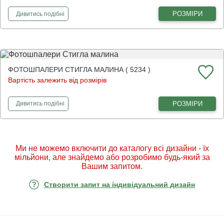
фотошпалери
Соковиті фрукти та ягоди
РОЗМІРИ
Дивитись
подібні
ФОТОШПАЛЕРИ СТИГЛА МАЛИНА ( 5234 )
Вартість залежить від розмірів
фотошпалери
Стигла малина
РОЗМІРИ
Дивитись
подібні
Ми не можемо включити до каталогу всі дизайни - їх
мільйони, але знайдемо або розробимо будь-який за
Вашим запитом.
Створити запит на індивідуальний дизайн