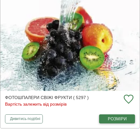
ФОТОШПАЛЕРИ СВІЖІ ФРУКТИ ( 5297 )
Вартість залежить від розмірів
фотошпалери
Свіжі фрукти
РОЗМІРИ
Дивитись
подібні