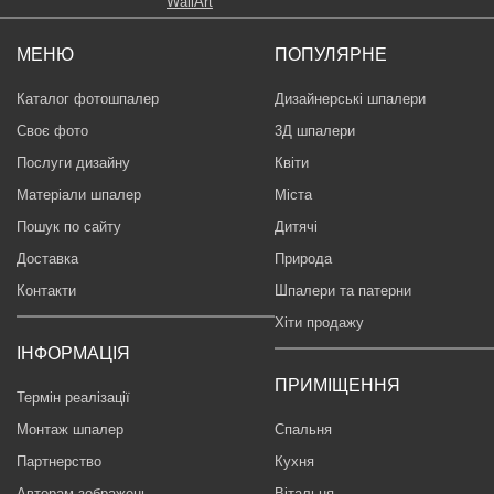
МЕНЮ
ПОПУЛЯРНЕ
Каталог фотошпалер
Дизайнерські шпалери
Своє фото
3Д шпалери
Послуги дизайну
Квіти
Матеріали шпалер
Міста
Пошук по сайту
Дитячі
Доставка
Природа
Контакти
Шпалери та патерни
Хіти продажу
ІНФОРМАЦІЯ
ПРИМІЩЕННЯ
Термін реалізації
Монтаж шпалер
Спальня
Партнерство
Кухня
Авторам зображень
Вітальня