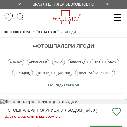
<
>
ЗРАЗКИ ШПАЛЕР БЕЗКОШТОВНО
СЕЗОННІ 
ЯГОДИ
ФОТОШПАЛЕРИ
ЇЖА ТА НАПОЇ
ФОТОШПАЛЕРИ ЯГОДИ
ФОТОШПАЛЕРИ
ФОТОШПАЛЕРИ
ФОТОШПАЛЕРИ
ФОТОШПАЛЕРИ
ФОТОШПАЛЕРИ
ФОТОШПАЛЕ
АНАНАС
АПЕЛЬСИНИ
ВИНО
ВИНОГРАД
КАВА
ОВОЧІ
ФОТОШПАЛЕРИ
ФОТОШПАЛЕРИ
ФОТОШПАЛЕРИ
ФОТОШПАЛЕРИ
СОЛОДОЩІ
ФРУКТИ
ЦИТРУСИ
ШПАЛЕРИ ЇЖА ТА НАПОЇ
ФОТОШПАЛЕРИ
ЯГОДИ
Всі підкатегорії
ФОТОШПАЛЕРИ ПОЛУНИЦЯ ЗІ ЛЬОДОМ ( 5450 )
Вартість залежить від розмірів