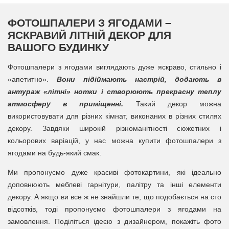
ФОТОШПАЛЕРИ З ЯГОДАМИ –
ЯСКРАВИЙ ЛІТНІЙ ДЕКОР ДЛЯ
ВАШОГО БУДИНКУ
Фотошпалери з ягодами виглядають дуже яскраво, стильно і
«апетитно».
Вони підіймають настрій, додають в
антураж «літні» нотки і створюють прекрасну теплу
атмосферу в приміщенні.
Такий декор можна
використовувати для різних кімнат, виконаних в різних стилях
декору. Завдяки широкій різноманітності сюжетних і
кольорових варіацій, у нас можна купити фотошпалери з
ягодами на будь-який смак.
Ми пропонуємо дуже красиві фотокартини, які ідеально
доповнюють меблеві гарнітури, палітру та інші елементи
декору. А якщо ви все ж не знайшли те, що подобається на сто
відсотків, тоді пропонуємо фотошпалери з ягодами на
замовлення. Поділіться ідеєю з дизайнером, покажіть фото