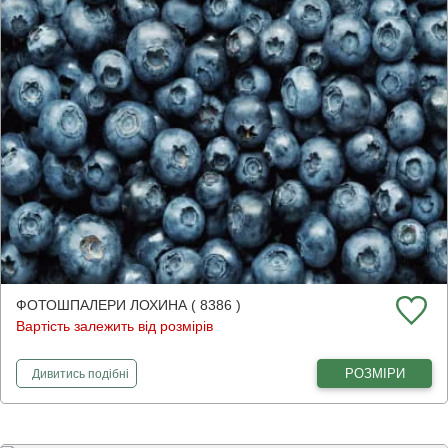
ФОТОШПАЛЕРИ ЛОХИНА ( 8386 )
Вартість залежить від розмірів
фотошпалери
Лохина
РОЗМІРИ
Дивитись
подібні