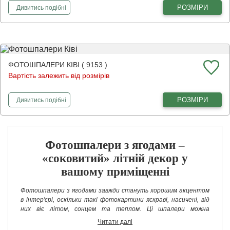
фотошпалери
Черешня
РОЗМІРИ
Дивитись
подібні
ФОТОШПАЛЕРИ КІВІ ( 9153 )
Вартість залежить від розмірів
фотошпалери
Ківі
РОЗМІРИ
Дивитись
подібні
Фотошпалери з ягодами –
«соковитий» літній декор у
вашому приміщенні
Фотошпалери з ягодами завжди стануть хорошим акцентом
в інтер'єрі, оскільки такі фотокартини яскраві, насичені, від
них віє літом, сонцем та теплом. Ці шпалери можна
використовувати для різних приміщень.
Багато клеять такі
Читати далі
шпалери на кухні, але, крім неї, вони відмінно виглядають і у