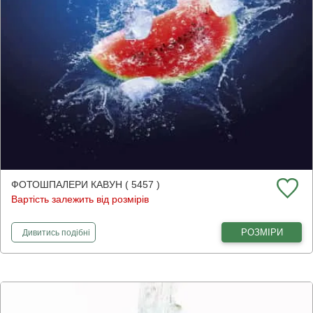
ФОТОШПАЛЕРИ КАВУН ( 5457 )
Вартість залежить від розмірів
фотошпалери
Кавун
РОЗМІРИ
Дивитись
подібні