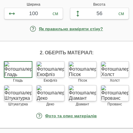
Ширина
Висота
см
см
Як правильно виміряти стіну?
2. ОБЕРІТЬ МАТЕРІАЛ:
Гладь
Екофліз
Пісок
Холст
Штукатурка
Деко
Діамант
Прованс
Фото та опис матеріалів