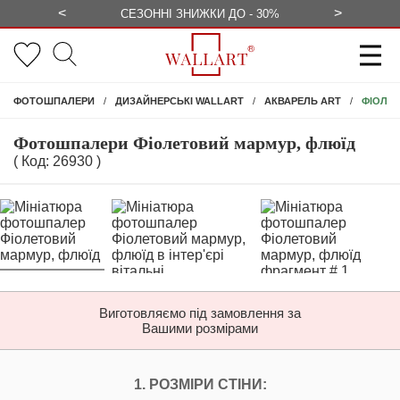
<
>
ЕЗКОШТОВНО
СЕЗОННІ ЗНИЖКИ ДО - 30%
КОНСУЛЬ
ФІОЛЕТ
ФОТОШПАЛЕРИ
ДИЗАЙНЕРСЬКІ WALLART
АКВАРЕЛЬ ART
Фотошпалери Фіолетовий мармур, флюїд
( Код: 26930 )
Виготовляємо під замовлення за
Вашими розмірами
НАЛАШТУЙТЕ ФОТ
1. РОЗМІРИ СТІНИ: