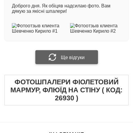
Доброго дня. Як обіцяв надсилаю фото. Вам
600 грн/кв.м
- професійний двошаровий матеріал
дякую за якісні шпалери!
з вініловим покриттям на флізеліновій основі.
Виробництво Німеччина
Ваше ім'я
При виготовленні фотошпалер методом
екологічної технології друку HP Latex: +100 грн/
кв.м.
Ваш відгук
Ще відгуки
ФОТОШПАЛЕРИ ФІОЛЕТОВИЙ
Прикріпити фотографію
МАРМУР, ФЛЮЇД НА СТІНУ ( КОД:
26930 )
Надіслати відгук